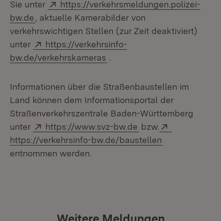
Extern:
Sie unter
https://verkehrsmeldungen.polizei-
(Öffnet in neuem Fenster)
bw.de
, aktuelle Kamerabilder von
verkehrswichtigen Stellen (zur Zeit deaktiviert)
Extern:
unter
https://verkehrsinfo-
(Öffnet in neuem Fenster)
bw.de/verkehrskameras
.
Informationen über die Straßenbaustellen im
Land können dem Informationsportal der
Straßenverkehrszentrale Baden-Württemberg
Extern:
(Öffnet in neuem Fen
Extern:
unter
https://www.svz-bw.de
bzw.
(Öffnet in neu
https://verkehrsinfo-bw.de/baustellen
entnommen werden.
Weitere Meldungen