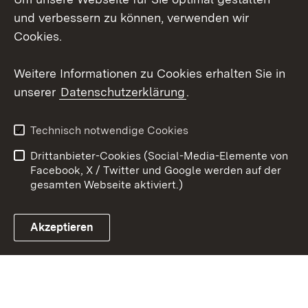
und verbessern zu können, verwenden wir
X / Twitter
Cookies.
Youtube
Weitere Informationen zu Cookies erhalten Sie in
unserer
Datenschutzerklärung
.
Zum 
Kontakt
Datenschutz
Technisch notwendige Cookies
Barrierefreiheit
Benutzungshinweise
Drittanbieter-Cookies (Social-Media-Elemente von
Impressum
Cookies
Facebook, X / Twitter und Google werden auf der
gesamten Webseite aktiviert.)
Akzeptieren
Link zum Landesportal