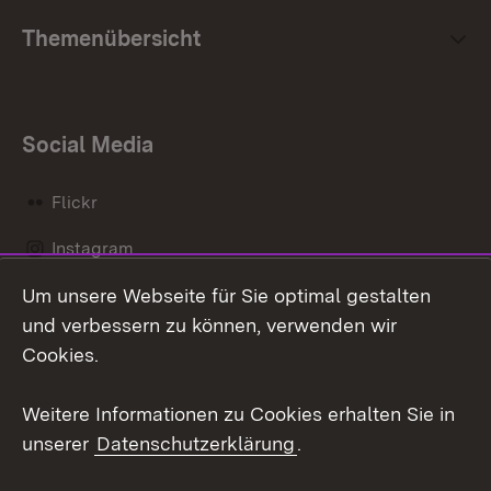
Themenübersicht
Social Media
Flickr
Instagram
Um unsere Webseite für Sie optimal gestalten
Social Wall
und verbessern zu können, verwenden wir
X / Twitter
Cookies.
Youtube
Weitere Informationen zu Cookies erhalten Sie in
unserer
Datenschutzerklärung
.
Zum 
Kontakt
Datenschutz