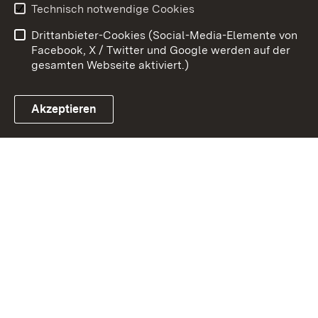
Technisch notwendige Cookies
Barrierefreiheit
Benutzungshinweise
Drittanbieter-Cookies (Social-Media-Elemente von
Impressum
Cookies
Facebook, X / Twitter und Google werden auf der
gesamten Webseite aktiviert.)
Akzeptieren
Link zum Landesportal