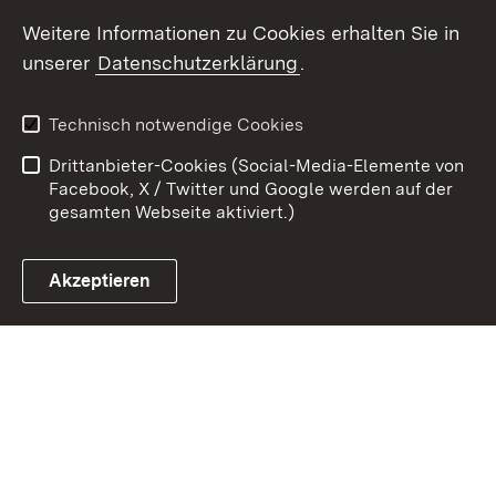
Youtube
Weitere Informationen zu Cookies erhalten Sie in
unserer
Datenschutzerklärung
.
Zum 
Kontakt
Datenschutz
Technisch notwendige Cookies
Barrierefreiheit
Benutzungshinweise
Drittanbieter-Cookies (Social-Media-Elemente von
Impressum
Cookies
Facebook, X / Twitter und Google werden auf der
gesamten Webseite aktiviert.)
Akzeptieren
Link zum Landesportal