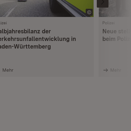
izei
Polizei
albjahresbilanz der
Neue stell
erkehrsunfallentwicklung in
beim Poli
aden-Württemberg
Mehr
Mehr