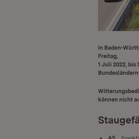
In Baden-Würt
Freitag,
1 Juli 2022, bis
Bundesländern 
Witterungsbedi
können nicht a
Staugefä
A5
Frankfur