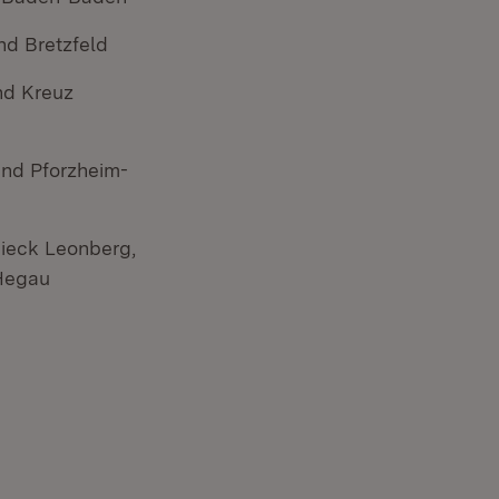
d Bretzfeld
nd Kreuz
und Pforzheim-
eieck Leonberg,
 Hegau