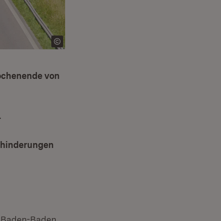
ochenende von
n
.
ehinderungen
d Baden-Baden