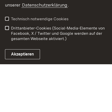
unserer
Datenschutzerklärung
.
Zum 
Kontakt
Datenschutz
Technisch notwendige Cookies
Barrierefreiheit
Benutzungshinweise
Drittanbieter-Cookies (Social-Media-Elemente von
Impressum
Cookies
Facebook, X / Twitter und Google werden auf der
gesamten Webseite aktiviert.)
Akzeptieren
Link zum Landesportal