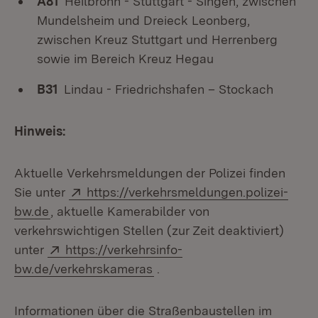
A81
Heilbronn - Stuttgart - Singen, zwischen
Mundelsheim und Dreieck Leonberg,
zwischen Kreuz Stuttgart und Herrenberg
sowie im Bereich Kreuz Hegau
B31
Lindau - Friedrichshafen – Stockach
Hinweis:
Aktuelle Verkehrsmeldungen der Polizei finden
Extern:
Sie unter
https://verkehrsmeldungen.polizei-
(Öffnet in neuem Fenster)
bw.de
, aktuelle Kamerabilder von
verkehrswichtigen Stellen (zur Zeit deaktiviert)
Extern:
unter
https://verkehrsinfo-
(Öffnet in neuem Fenster)
bw.de/verkehrskameras
.
Informationen über die Straßenbaustellen im