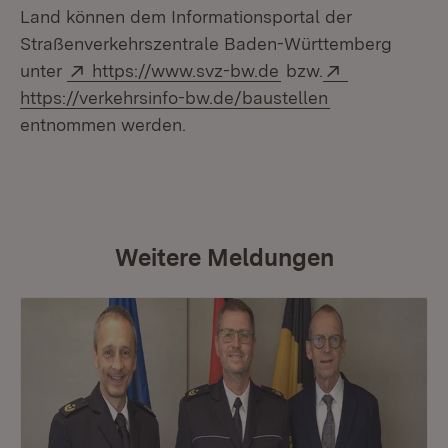
Land können dem Informationsportal der
Straßenverkehrszentrale Baden-Württemberg
Extern:
(Öffnet in neuem Fen
Extern:
unter
https://www.svz-bw.de
bzw.
(Öffnet in neu
https://verkehrsinfo-bw.de/baustellen
entnommen werden.
Weitere Meldungen