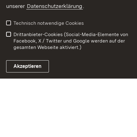
unserer
Datenschutzerklärung
.
Zum 
Kontakt
Datenschutz
Technisch notwendige Cookies
Barrierefreiheit
Benutzungshinweise
Drittanbieter-Cookies (Social-Media-Elemente von
Impressum
Cookies
Facebook, X / Twitter und Google werden auf der
gesamten Webseite aktiviert.)
Akzeptieren
Link zum Landesportal