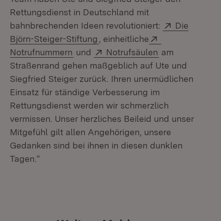
Rettungsdienst in Deutschland mit
Extern:
bahnbrechenden Ideen revolutioniert:
Die
(Öffnet in neuem Fenster)
Extern:
Björn-Steiger-Stiftung
, einheitliche
(Öffnet in neuem Fenster)
Extern:
(Öffnet in neue
Notrufnummern
und
Notrufsäulen
am
Straßenrand gehen maßgeblich auf Ute und
Siegfried Steiger zurück. Ihren unermüdlichen
Einsatz für ständige Verbesserung im
Rettungsdienst werden wir schmerzlich
vermissen. Unser herzliches Beileid und unser
Mitgefühl gilt allen Angehörigen, unsere
Gedanken sind bei ihnen in diesen dunklen
Tagen.“