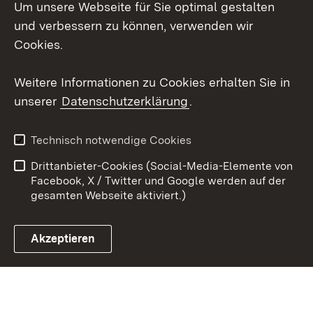
Um unsere Webseite für Sie optimal gestalten
Social Wall
und verbessern zu können, verwenden wir
X / Twitter
Cookies.
Youtube
Weitere Informationen zu Cookies erhalten Sie in
unserer
Datenschutzerklärung
.
Zum 
Kontakt
Datenschutz
Technisch notwendige Cookies
Barrierefreiheit
Benutzungshinweise
Drittanbieter-Cookies (Social-Media-Elemente von
Impressum
Cookies
Facebook, X / Twitter und Google werden auf der
gesamten Webseite aktiviert.)
Akzeptieren
Link zum Landesportal