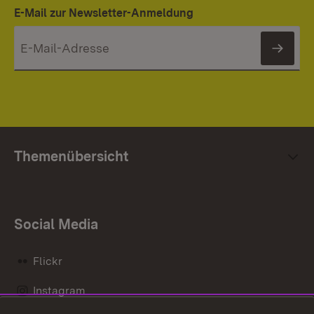
E-Mail zur Newsletter-Anmeldung
News
Themenübersicht
Social Media
Flickr
Instagram