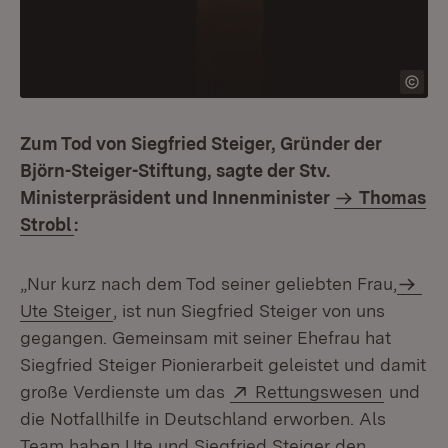
Zum Tod von Siegfried Steiger, Gründer der
Björn-Steiger-Stiftung, sagte der Stv.
Ministerpräsident und Innenminister
Thomas
Strobl
:
„Nur kurz nach dem Tod seiner geliebten Frau,
Ute Steiger
, ist nun Siegfried Steiger von uns
gegangen. Gemeinsam mit seiner Ehefrau hat
Siegfried Steiger Pionierarbeit geleistet und damit
Extern:
(Öffnet
große Verdienste um das
Rettungswesen
und
die Notfallhilfe in Deutschland erworben. Als
Team haben Ute und Siegfried Steiger den