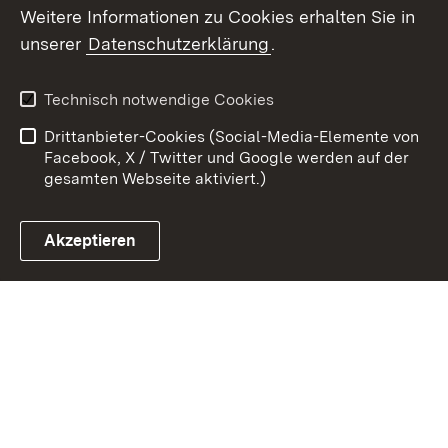
Weitere Informationen zu Cookies erhalten Sie in
unserer
Datenschutzerklärung
.
Zum 
Kontakt
Datenschutz
Technisch notwendige Cookies
Barrierefreiheit
Benutzungshinweise
Drittanbieter-Cookies (Social-Media-Elemente von
Impressum
Cookies
Facebook, X / Twitter und Google werden auf der
gesamten Webseite aktiviert.)
Akzeptieren
Link zum Landesportal