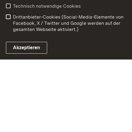
Technisch notwendige Cookies
Barrierefreiheit
Benutzungshinweise
Drittanbieter-Cookies (Social-Media-Elemente von
Impressum
Cookies
Facebook, X / Twitter und Google werden auf der
gesamten Webseite aktiviert.)
Akzeptieren
Link zum Landesportal