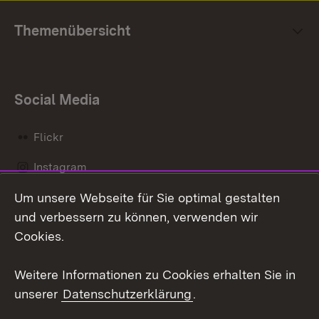
Themenübersicht
Social Media
Flickr
Instagram
Um unsere Webseite für Sie optimal gestalten
Social Wall
und verbessern zu können, verwenden wir
X / Twitter
Cookies.
Youtube
Weitere Informationen zu Cookies erhalten Sie in
unserer
Datenschutzerklärung
.
Zum 
Kontakt
Datenschutz