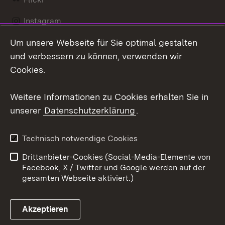
Instagram
Um unsere Webseite für Sie optimal gestalten
Social Wall
und verbessern zu können, verwenden wir
X / Twitter
Cookies.
Youtube
Weitere Informationen zu Cookies erhalten Sie in
unserer
Datenschutzerklärung
.
Zum 
Kontakt
Datenschutz
Technisch notwendige Cookies
Barrierefreiheit
Benutzungshinweise
Drittanbieter-Cookies (Social-Media-Elemente von
Impressum
Cookies
Facebook, X / Twitter und Google werden auf der
gesamten Webseite aktiviert.)
Akzeptieren
Link zum Landesportal