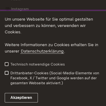
Instagram
Um unsere Webseite für Sie optimal gestalten
Social Wall
und verbessern zu können, verwenden wir
X / Twitter
Cookies.
Youtube
Weitere Informationen zu Cookies erhalten Sie in
unserer
Datenschutzerklärung
.
Zum 
Kontakt
Datenschutz
Technisch notwendige Cookies
Barrierefreiheit
Benutzungshinweise
Drittanbieter-Cookies (Social-Media-Elemente von
Impressum
Cookies
Facebook, X / Twitter und Google werden auf der
gesamten Webseite aktiviert.)
Akzeptieren
Link zum Landesportal