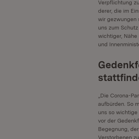
Verpflichtung zu
derer, die im Ei
wir gezwungen s
uns zum Schutz 
wichtiger, Nähe 
und Innenminis
Gedenkfe
stattfin
„Die Corona-Pan
aufbürden. So mü
uns so wichtige
vor der Gedenkfe
Begegnung, der 
Verstorbenen zu 