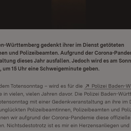
den-Württemberg gedenkt ihrer im Dienst getöteten
nen und Polizeibeamten. Aufgrund der Corona-Pande
ltung dieses Jahr ausfallen. Jedoch wird es am Sonn
 um 15 Uhr eine Schweigeminute geben.
Extern:
em Totensonntag – wird es für die
Polizei Baden-
ie in vielen, vielen Jahren davor. Die Polizei Baden-Wür
otensonntag mit einer Gedenkveranstaltung an ihre im 
unglückten Polizeibeamtinnen, Polizeibeamten und Polize
nen wir aufgrund der Corona-Pandemie diese offiziell
en. Nichtsdestotrotz ist es mir ein Herzensanliegen und