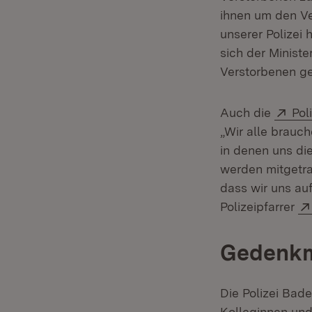
ihnen um den Ve
unserer Polizei 
sich der Minist
Verstorbenen g
Ext
Auch die
Pol
„Wir alle brauch
in denen uns di
werden mitgetra
dass wir uns auf
Polizeipfarrer
Gedenkm
Die Polizei Bad
Kolleginnen und