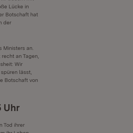
oße Lücke in
er Botschaft hat
n der
 Ministers an.
t recht an Tagen,
sheit: Wir
spüren lässt,
ie Botschaft von
 Uhr
 Tod ihrer
am ihr Leben