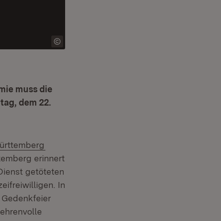
mie muss die
tag, dem 22.
(Öffnet in neuem Fenster)
Württemberg
ttemberg erinnert
Dienst getöteten
ifreiwilligen. In
e Gedenkfeier
 ehrenvolle