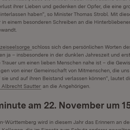
rlust ihrer Lieben und gedenken der Opfer, die eine gr
hinterlassen haben“, so Minister Thomas Strobl. Mit dies
er in einem besonderen Schreiben an die Hinterbliebene
ewandt.
ern:
(Öffnet in neuem Fenster)
izeiseelsorge
schloss sich den persönlichen Worten des
en ja – insbesondere in der dunklen Jahreszeit und ers
e Trauer um einen lieben Menschen nahe ist – die Gewis
gen von einer Gemeinschaft von Mitmenschen, die uns 
 sie und auf ihren Beistand verlassen können“, lautet d
Extern:
(Öffnet in neuem Fenster)
Albrecht Sautter
an die Angehörigen.
inute am 22. November um 15
en-Württemberg wird in diesem Jahr das Erinnern an den
 Kollegen, die im Einsatz zum Schutz anderer gewalts