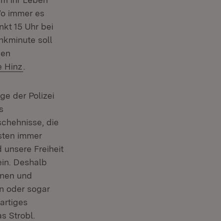
Wo immer es
kt 15 Uhr bei
enkminute soll
den
e Hinz
.
e der Polizei
s
schehnisse, die
isten immer
 unsere Freiheit
ein. Deshalb
nnen und
n oder sogar
artiges
s Strobl.