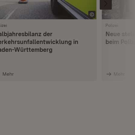
izei
Polizei
albjahresbilanz der
Neue stell
erkehrsunfallentwicklung in
beim Poli
aden-Württemberg
Mehr
Mehr