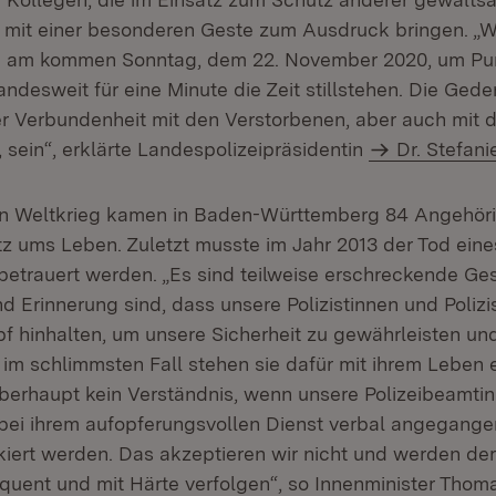
 mit einer besonderen Geste zum Ausdruck bringen. „
rd am kommen Sonntag, dem 22. November 2020, um Pun
landesweit für eine Minute die Zeit stillstehen. Die Ged
r Verbundenheit mit den Verstorbenen, aber auch mit 
 sein“, erklärte Landespolizeipräsidentin
Dr. Stefani
n Weltkrieg kamen in Baden-Württemberg 84 Angehörig
tz ums Leben. Zuletzt musste im Jahr 2013 der Tod eine
betrauert werden. „Es sind teilweise erschreckende Ge
 Erinnerung sind, dass unsere Polizistinnen und Poliz
f hinhalten, um unsere Sicherheit zu gewährleisten und
 im schlimmsten Fall stehen sie dafür mit ihrem Leben 
berhaupt kein Verständnis, wenn unsere Polizeibeamti
bei ihrem aufopferungsvollen Dienst verbal angegange
ckiert werden. Das akzeptieren wir nicht und werden der
quent und mit Härte verfolgen“, so Innenminister Thoma