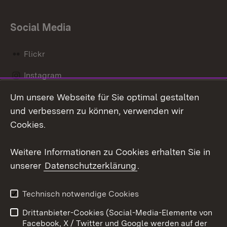
Social Media
Flickr
Instagram
Um unsere Webseite für Sie optimal gestalten
Social Wall
und verbessern zu können, verwenden wir
X / Twitter
Cookies.
Youtube
Weitere Informationen zu Cookies erhalten Sie in
unserer
Datenschutzerklärung
.
Zum 
Kontakt
Datenschutz
Technisch notwendige Cookies
Barrierefreiheit
Benutzungshinweise
Drittanbieter-Cookies (Social-Media-Elemente von
Impressum
Cookies
Facebook, X / Twitter und Google werden auf der