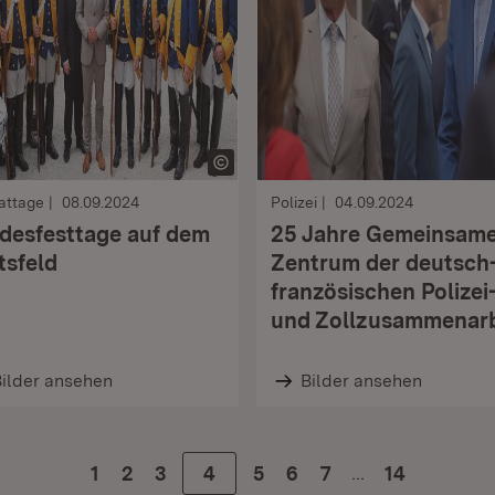
attage
08.09.2024
Polizei
04.09.2024
desfesttage auf dem
25 Jahre Gemeinsam
tsfeld
Zentrum der deutsch
französischen Polizei
und Zollzusammenarb
ilder ansehen
Bilder ansehen
…
Zur Seite
1
Zur Seite
2
Zur Seite
3
Zur Seite
4
Zur Seite
5
Zur Seite
6
Zur Seite
7
14