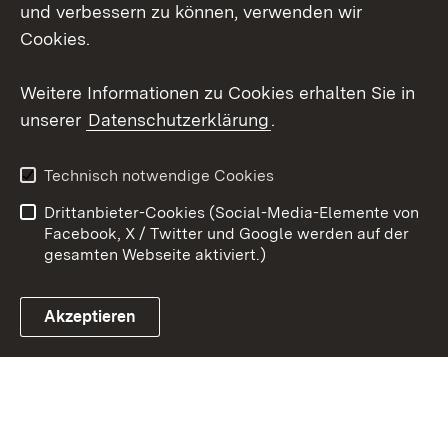
und verbessern zu können, verwenden wir
X / Twitter
Cookies.
Youtube
Weitere Informationen zu Cookies erhalten Sie in
unserer
Datenschutzerklärung
.
Zum 
Kontakt
Datenschutz
Technisch notwendige Cookies
Barrierefreiheit
Benutzungshinweise
Drittanbieter-Cookies (Social-Media-Elemente von
Impressum
Cookies
Facebook, X / Twitter und Google werden auf der
gesamten Webseite aktiviert.)
Akzeptieren
Link zum Landesportal