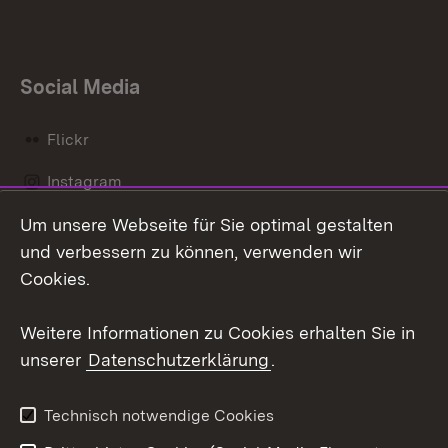
Social Media
Flickr
Instagram
Um unsere Webseite für Sie optimal gestalten
Social Wall
und verbessern zu können, verwenden wir
X / Twitter
Cookies.
Youtube
Weitere Informationen zu Cookies erhalten Sie in
unserer
Datenschutzerklärung
.
Zum 
Kontakt
Datenschutz
Technisch notwendige Cookies
Barrierefreiheit
Benutzungshinweise