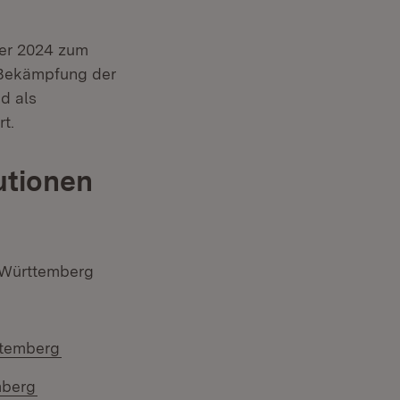
ber 2024 zum
r Bekämpfung der
d als
t.
utionen
)
n-Württemberg
ffnet in neuem Fenster)
(Öffnet in neuem Fenster)
ttemberg
(Öffnet in neuem Fenster)
mberg