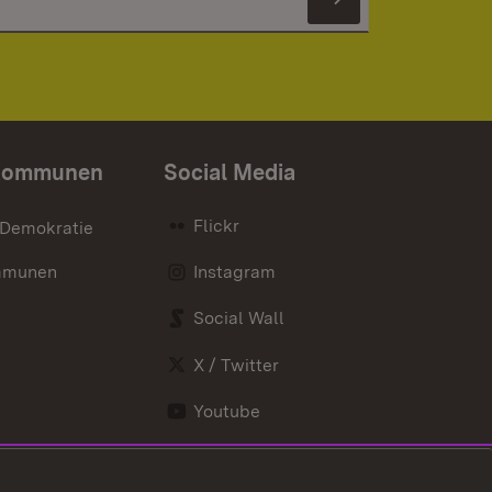
Newsletter 
Kommunen
Social Media
Flickr
 Demokratie
mmunen
Instagram
Social Wall
X / Twitter
Youtube