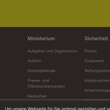
Ministerium
Sicherheit
Aufgaben und Organisation
Polizei
Anfahrt
Feuerwehr
Dienstgebäude
Rettungsdien
Presse- und
Katastrophen
Öffentlichkeitsarbeit
Krisenmanag
Mediathek
Verfassungss
Publikationen
Um unsere Webseite für Sie optimal gestalten und v
Datenschutz