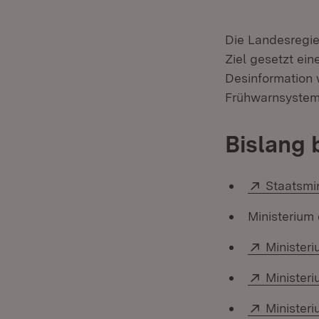
Die Landesregie
Ziel gesetzt ei
Desinformation 
Frühwarnsystem
Bislang 
Extern:
Staatsmi
Ministerium
Extern:
Minister
Extern:
Minister
Extern:
Minister