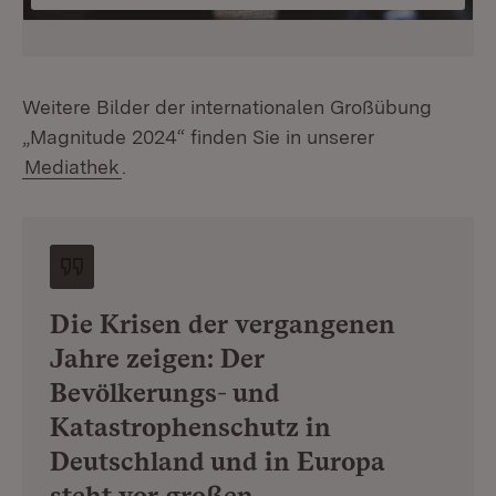
Abspielen
Mute
Enter
fullsc
Weitere Bilder der internationalen Großübung
„Magnitude 2024“ finden Sie in unserer
Mediathek
.
Die Krisen der vergangenen
Jahre zeigen: Der
Bevölkerungs- und
Katastrophenschutz in
Deutschland und in Europa
steht vor großen