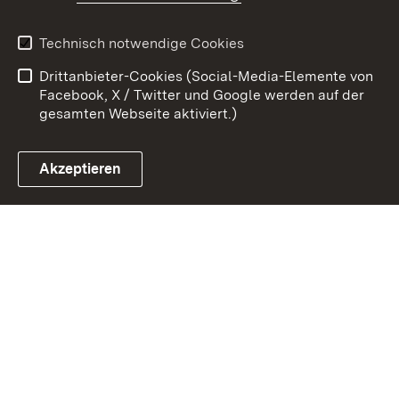
Kontakt
Datenschutz
Technisch notwendige Cookies
Barrierefreiheit
Benutzungshinweise
Drittanbieter-Cookies (Social-Media-Elemente von
Impressum
Cookies
Facebook, X / Twitter und Google werden auf der
gesamten Webseite aktiviert.)
Akzeptieren
Link zum Landesportal