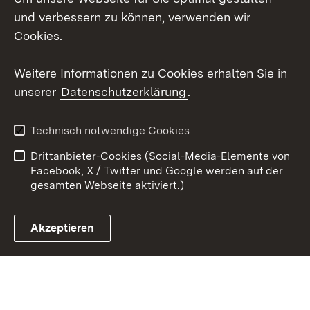
und verbessern zu können, verwenden wir
X / Twitter
Cookies.
Youtube
Weitere Informationen zu Cookies erhalten Sie in
unserer
Datenschutzerklärung
.
Zum 
Kontakt
Datenschutz
Technisch notwendige Cookies
Barrierefreiheit
Benutzungshinweise
Drittanbieter-Cookies (Social-Media-Elemente von
Impressum
Cookies
Facebook, X / Twitter und Google werden auf der
gesamten Webseite aktiviert.)
Akzeptieren
Link zum Landesportal