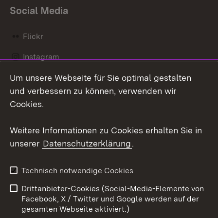
Social Media
Flickr
Instagram
Um unsere Webseite für Sie optimal gestalten
Social Wall
und verbessern zu können, verwenden wir
X / Twitter
Cookies.
Youtube
Weitere Informationen zu Cookies erhalten Sie in
unserer
Datenschutzerklärung
.
Zum 
Kontakt
Datenschutz
Technisch notwendige Cookies
Barrierefreiheit
Benutzungshinweise
Drittanbieter-Cookies (Social-Media-Elemente von
Impressum
Cookies
Facebook, X / Twitter und Google werden auf der
gesamten Webseite aktiviert.)