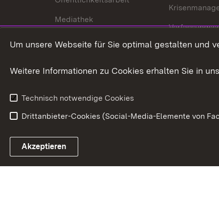
Krisenmanag
Mediathek
Verfassungss
Publikationen
Um unsere Webseite für Sie optimal gestalten und v
Datenschutz
Karriere
Glücksspielr
Weitere Informationen zu Cookies erhalten Sie in un
Waffenrecht
Technisch notwendige Cookies
Drittanbieter-Cookies (Social-Media-Elemente von Fac
Link zum Landesportal
Akzeptieren