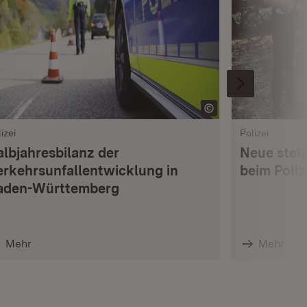
izei
Polizei
albjahresbilanz der
Neue stell
erkehrsunfallentwicklung in
beim Poli
aden-Württemberg
Mehr
Mehr