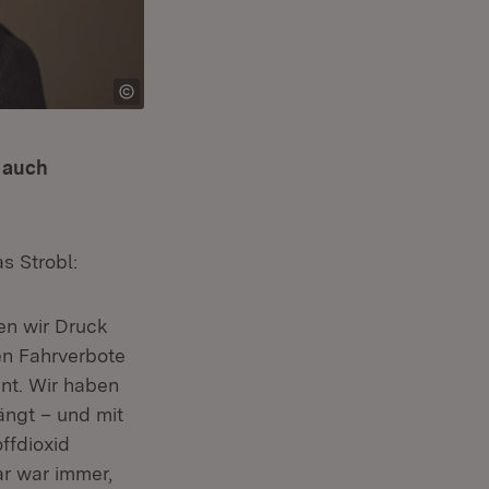
t auch
s Strobl:
en wir Druck
en Fahrverbote
hnt. Wir haben
ängt – und mit
ffdioxid
ar war immer,