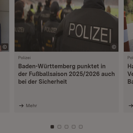
Polizei
Pol
Baden-Württemberg punktet in
H
der Fußballsaison 2025/2026 auch
V
bei der Sicherheit
B
Mehr
Zu Kachel: 0
Zu Kachel: 3
Zu Kachel: 6
Zu Kachel: 9
Zu Kachel: 12