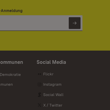
er-Anmeldung
Newsletter 
Kommunen
Social Media
Flickr
 Demokratie
mmunen
Instagram
Social Wall
X / Twitter