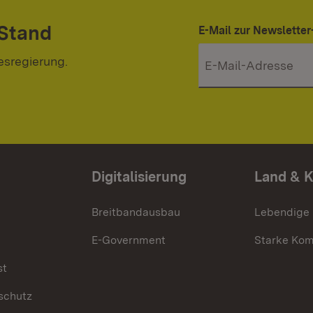
 Stand
E-Mail zur Newslett
esregierung.
Digitalisierung
Land & 
Breitbandausbau
Lebendige
E-Government
Starke Ko
st
schutz