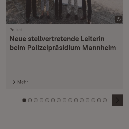
Polizei
Neue stellvertretende Leiterin
beim Polizeipräsidium Mannheim
Mehr
Zu Kachel: 0
Zu Kachel: 1
Zu Kachel: 2
Zu Kachel: 3
Zu Kachel: 4
Zu Kachel: 5
Zu Kachel: 6
Zu Kachel: 7
Zu Kachel: 8
Zu Kachel: 9
Zu Kachel: 10
Zu Kachel: 11
Zu Kachel: 12
Zu Kachel: 1
Zu Kachel