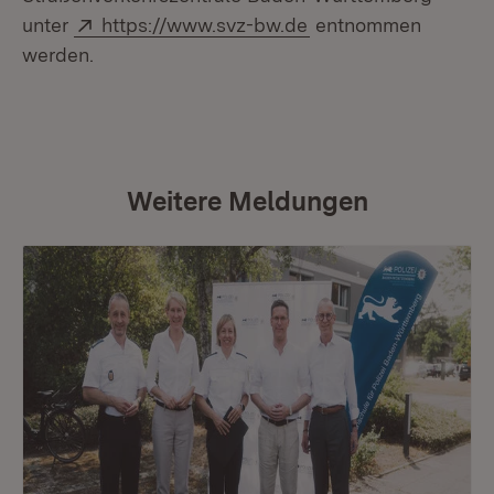
Extern:
(Öffnet in neuem Fen
unter
https://www.svz-bw.de
entnommen
werden.
Weitere Meldungen