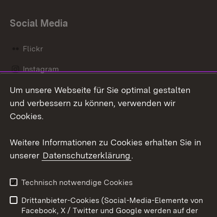
Social Media
Flickr
Instagram
Um unsere Webseite für Sie optimal gestalten
Social Wall
und verbessern zu können, verwenden wir
X / Twitter
Cookies.
Youtube
Weitere Informationen zu Cookies erhalten Sie in
unserer
Datenschutzerklärung
.
Zum 
Kontakt
Datenschutz
Technisch notwendige Cookies
Barrierefreiheit
Benutzungshinweise
Drittanbieter-Cookies (Social-Media-Elemente von
Impressum
Cookies
Facebook, X / Twitter und Google werden auf der