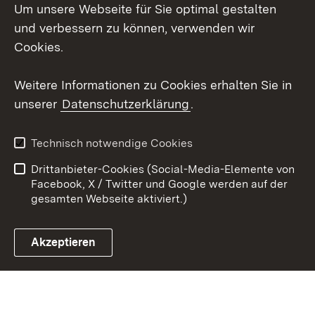
Um unsere Webseite für Sie optimal gestalten
Social Wall
und verbessern zu können, verwenden wir
X / Twitter
Cookies.
Youtube
Weitere Informationen zu Cookies erhalten Sie in
unserer
Datenschutzerklärung
.
Zum 
Kontakt
Datenschutz
Technisch notwendige Cookies
Barrierefreiheit
Benutzungshinweise
Drittanbieter-Cookies (Social-Media-Elemente von
Impressum
Cookies
Facebook, X / Twitter und Google werden auf der
gesamten Webseite aktiviert.)
Akzeptieren
Link zum Landesportal