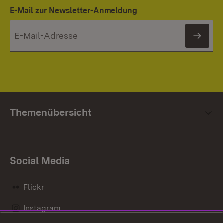
E-Mail zur Newsletter-Anmeldung
News
Themenübersicht
Social Media
Flickr
Instagram