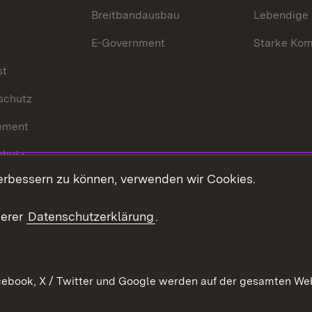
Breitbandausbau
Lebendige
E-Government
Starke Ko
st
schutz
ement
chutz
erbessern zu können, verwenden wir Cookies.
echt
serer
Datenschutzerklärung
.
ebook, X / Twitter und Google werden auf der gesamten Webs