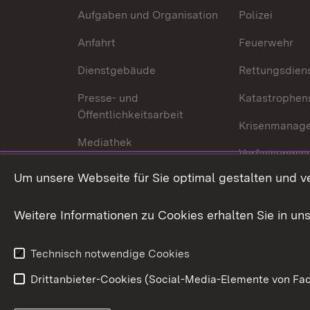
Aufgaben und Organisation
Polizei
Anfahrt
Feuerwehr
Dienstgebäude
Rettungsdien
Presse- und
Katastrophen
Öffentlichkeitsarbeit
Krisenmanag
Mediathek
Verfassungss
Publikationen
Um unsere Webseite für Sie optimal gestalten und v
Datenschutz
Karriere
Glücksspielr
Weitere Informationen zu Cookies erhalten Sie in un
Waffenrecht
Technisch notwendige Cookies
Drittanbieter-Cookies (Social-Media-Elemente von Fac