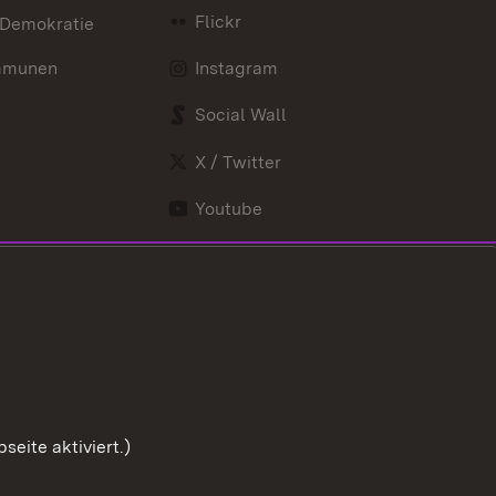
Flickr
 Demokratie
mmunen
Instagram
Social Wall
X / Twitter
Youtube
eite aktiviert.)
Zum Sei