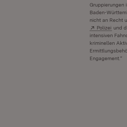
Gruppierungen i
Baden-Württembe
nicht an Recht u
Extern:
(Öffne
Polizei
und di
intensiven Fah
kriminellen Akti
Ermittlungsbehö
Engagement.“