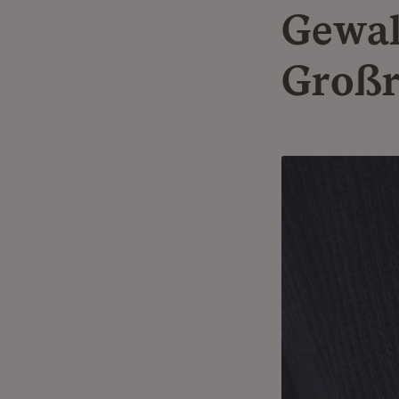
Gewal
Großr