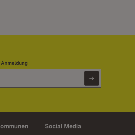
er-Anmeldung
Newsletter 
Kommunen
Social Media