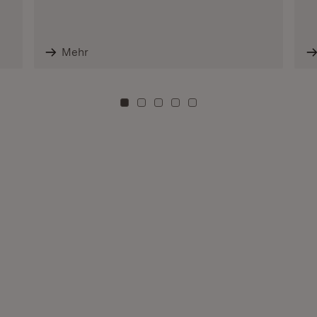
Mehr
Zu Kachel: 0
Zu Kachel: 3
Zu Kachel: 6
Zu Kachel: 9
Zu Kachel: 12