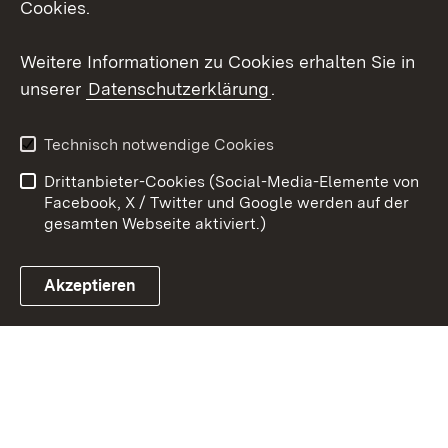
Cookies.
Youtube
Weitere Informationen zu Cookies erhalten Sie in
unserer
Datenschutzerklärung
.
Zum 
Kontakt
Datenschutz
Technisch notwendige Cookies
Barrierefreiheit
Benutzungshinweise
Drittanbieter-Cookies (Social-Media-Elemente von
Impressum
Cookies
Facebook, X / Twitter und Google werden auf der
gesamten Webseite aktiviert.)
Akzeptieren
Link zum Landesportal