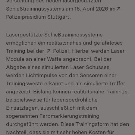
Vorstellung des neuen lasergestützten
Exte
Schießtrainingssystems am 16. April 2026 im
(Öffnet in neuem Fenster)
Polizeipräsidium Stuttgart
.
Lasergestützte Schießtrainingssysteme
ermöglichen ein realitätsnahes und gefahrloses
Extern:
(Öffnet in neuem Fenster)
Training bei der
Polizei
. Hierbei werden Laser-
Module an einer Waffe angebracht. Bei der
Abgabe eines simulierten Laser-Schusses
werden Lichtimpulse von den Sensoren einer
Trainingsweste erkannt und als simulierte Treffer
angezeigt. Bislang können realitätsnahe Trainings,
beispielsweise für lebensbedrohliche
Einsatzlagen, ausschließlich mit dem
sogenannten Farbmarkierungstraining
durchgeführt werden. Diese Trainingsform hat den
Nachteil, dass sie mit sehr hohen Kosten für