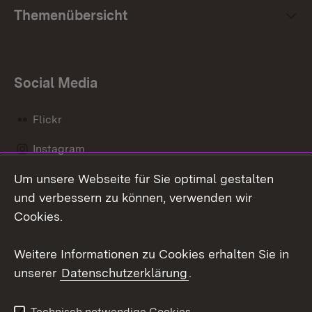
Themenübersicht
Social Media
Flickr
Instagram
Um unsere Webseite für Sie optimal gestalten
Social Wall
und verbessern zu können, verwenden wir
X / Twitter
Cookies.
Youtube
Weitere Informationen zu Cookies erhalten Sie in
unserer
Datenschutzerklärung
.
Zum 
Kontakt
Datenschutz
Technisch notwendige Cookies