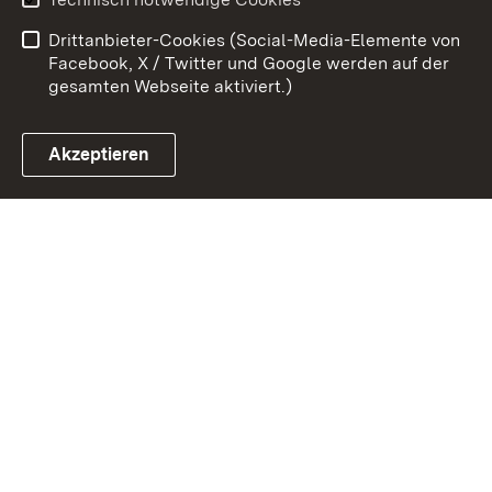
Barrierefreiheit
Benutzungshinweise
Drittanbieter-Cookies (Social-Media-Elemente von
Impressum
Cookies
Facebook, X / Twitter und Google werden auf der
gesamten Webseite aktiviert.)
Akzeptieren
Link zum Landesportal