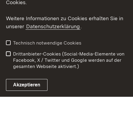
Cookies.
Youtube
Weitere Informationen zu Cookies erhalten Sie in
unserer
Datenschutzerklärung
.
Zum 
Kontakt
Datenschutz
Technisch notwendige Cookies
Barrierefreiheit
Benutzungshinweise
Drittanbieter-Cookies (Social-Media-Elemente von
Impressum
Cookies
Facebook, X / Twitter und Google werden auf der
gesamten Webseite aktiviert.)
Akzeptieren
Link zum Landesportal