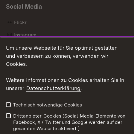
Social Media
Flickr
Instagram
Um unsere Webseite für Sie optimal gestalten
Social Wall
und verbessern zu können, verwenden wir
X / Twitter
Cookies.
Youtube
Weitere Informationen zu Cookies erhalten Sie in
unserer
Datenschutzerklärung
.
Zum 
Kontakt
Datenschutz
Technisch notwendige Cookies
Barrierefreiheit
Benutzungshinweise
Drittanbieter-Cookies (Social-Media-Elemente von
Impressum
Cookies
Facebook, X / Twitter und Google werden auf der
gesamten Webseite aktiviert.)