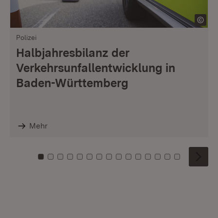
Polizei
Halbjahresbilanz der
Verkehrsunfallentwicklung in
Baden-Württemberg
Mehr
Zu Kachel: 0
Zu Kachel: 1
Zu Kachel: 2
Zu Kachel: 3
Zu Kachel: 4
Zu Kachel: 5
Zu Kachel: 6
Zu Kachel: 7
Zu Kachel: 8
Zu Kachel: 9
Zu Kachel: 10
Zu Kachel: 11
Zu Kachel: 12
Zu Kachel: 1
Zu Kachel