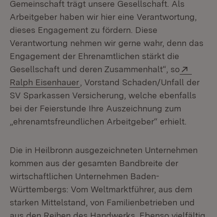
Gemeinschaft trägt unsere Gesellschaft. Als
Arbeitgeber haben wir hier eine Verantwortung,
dieses Engagement zu fördern. Diese
Verantwortung nehmen wir gerne wahr, denn das
Engagement der Ehrenamtlichen stärkt die
Extern
Gesellschaft und deren Zusammenhalt“, so
(Öffnet in neuem Fenster)
Ralph Eisenhauer
, Vorstand Schaden/Unfall der
SV Sparkassen Versicherung, welche ebenfalls
bei der Feierstunde Ihre Auszeichnung zum
„ehrenamtsfreundlichen Arbeitgeber“ erhielt.
Die in Heilbronn ausgezeichneten Unternehmen
kommen aus der gesamten Bandbreite der
wirtschaftlichen Unternehmen Baden-
Württembergs: Vom Weltmarktführer, aus dem
starken Mittelstand, von Familienbetrieben und
aus den Reihen des Handwerks. Ebenso vielfältig