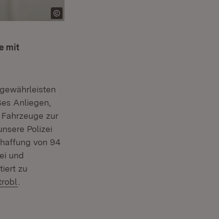
e mit
gewährleisten
ßes Anliegen,
e Fahrzeuge zur
unsere Polizei
chaffung von 94
zei und
iert zu
robl
.