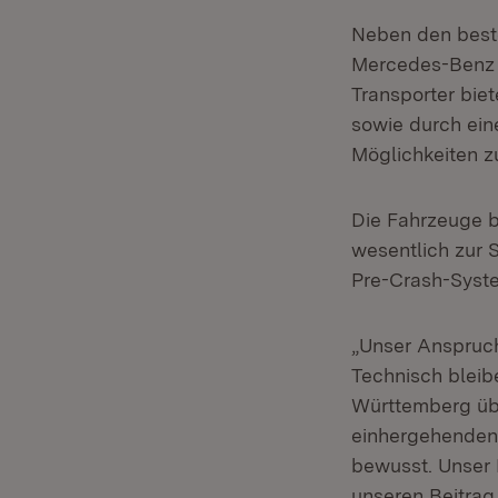
Neben den beste
Mercedes-Benz A
Transporter bie
sowie durch eine
Möglichkeiten z
Die Fahrzeuge b
wesentlich zur 
Pre-Crash-Syste
„Unser Anspruch
Technisch bleib
Württemberg übe
einhergehenden 
bewusst. Unser 
unseren Beitrag