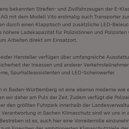
ns bekannten Streifen- und Zivilfahrzeugen der E-Klass
G mit dem Modell Vito erstmalig auch Transporter zur
ten durch einen Klapptisch und zusätzliche LED-Beleu
 höhere Ladekapazität für Polizistinnen und Polizisten 
um Arbeiten direkt am Einsatzort.
eider Hersteller verfügen über umfangreiche Ausstatt
Sicherheit der Insassen und anderer Verkehrsteilnehmer
me, Spurhalteassistenten und LED-Scheinwerfer.
 in Baden-Württemberg ist eine ebenso moderne wie eff
en wir daher am Puls der Zeit. Zudem verfügt die Polize
r den größten Fuhrpark innerhalb der Landesverwaltu
Verantwortung in Sachen Klimaschutz sind wir uns in al
Bestreben ist es, auch hier eine Vorreiterrolle einzune
 zum Erreichen der ambitionierten Klimaschutzziele der