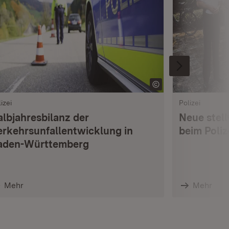
izei
Polizei
albjahresbilanz der
Neue stell
erkehrsunfallentwicklung in
beim Poli
aden-Württemberg
Mehr
Mehr