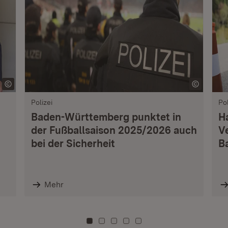
Polizei
Pol
Baden-Württemberg punktet in
H
der Fußballsaison 2025/2026 auch
V
bei der Sicherheit
B
Mehr
Zu Kachel: 0
Zu Kachel: 3
Zu Kachel: 6
Zu Kachel: 9
Zu Kachel: 12