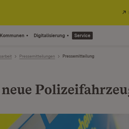
 Kommunen
Digitalisierung
Service
sarbeit
Pressemitteilungen
Pressemitteilung
 neue Polizeifahrze