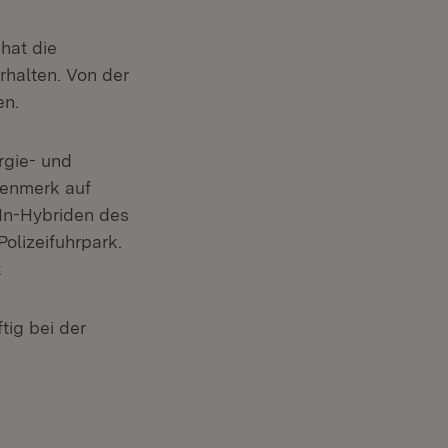
hat die
halten. Von der
en.
rgie- und
genmerk auf
-In-Hybriden des
olizeifuhrpark.
t
tig bei der