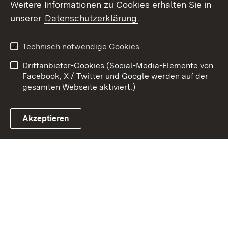
Weitere Informationen zu Cookies erhalten Sie in
unserer
Datenschutzerklärung
.
Zum 
Kontakt
Datenschutz
Technisch notwendige Cookies
Barrierefreiheit
Benutzungshinweise
Drittanbieter-Cookies (Social-Media-Elemente von
Impressum
Cookies
Facebook, X / Twitter und Google werden auf der
gesamten Webseite aktiviert.)
Akzeptieren
Link zum Landesportal