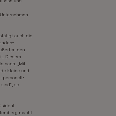
lüsse und
n Unternehmen
tätigt auch die
 baden-
ußerten den
it. Diesem
s nach. „Mit
ade kleine und
n personell-
 sind“, so
äsident
rttemberg macht