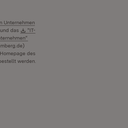
en Unternehmen
(Öffnet in neuem Fenster)
Download:
und das
"IT-
(Öffnet in neuem Fenster)
Unternehmen"
emberg.de)
r Homepage des
estellt werden.