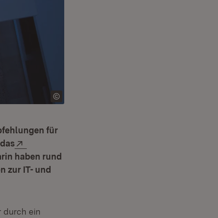
pfehlungen für
Extern:
 das
arin haben rund
 zur IT- und
r durch ein