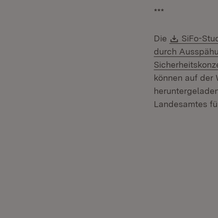
***
Downloa
Die
SiFo-Stu
durch Ausspähu
Sicherheitskonz
können auf der
heruntergelade
Landesamtes fü