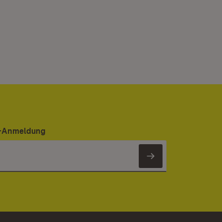
er-Anmeldung
Newsletter 