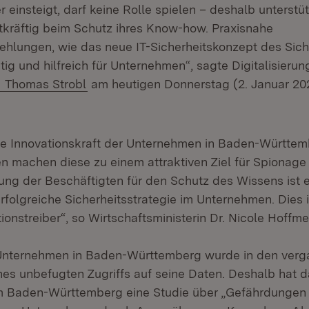
er einsteigt, darf keine Rolle spielen – deshalb unterstü
kräftig beim Schutz ihres Know-how. Praxisnahe
lungen, wie das neue IT-Sicherheitskonzept des Sich
ig und hilfreich für Unternehmen“, sagte Digitalisierun
Extern:
(Öffnet in neuem Fenster)
Thomas Strobl
am heutigen Donnerstag (2. Januar 20
he Innovationskraft der Unternehmen in Baden-Württe
sen machen diese zu einem attraktiven Ziel für Spionag
rung der Beschäftigten für den Schutz des Wissens ist 
erfolgreiche Sicherheitsstrategie im Unternehmen. Dies i
ionstreiber“, so Wirtschaftsministerin Dr. Nicole Hoffme
Unternehmen in Baden-Württemberg wurde in den verg
nes unbefugten Zugriffs auf seine Daten. Deshalb hat 
m Baden-Württemberg eine Studie über „Gefährdungen 