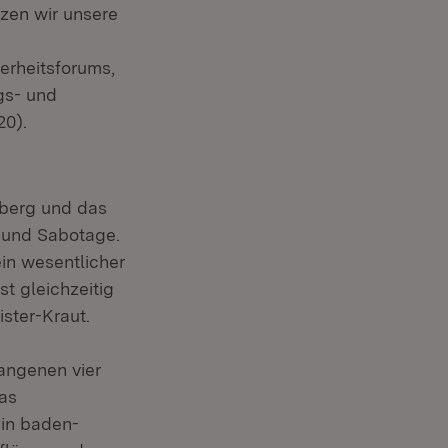
tzen wir unsere
erheitsforums,
gs- und
20).
mberg und das
e und Sabotage.
ein wesentlicher
st gleichzeitig
ister-Kraut.
angenen vier
das
in baden-