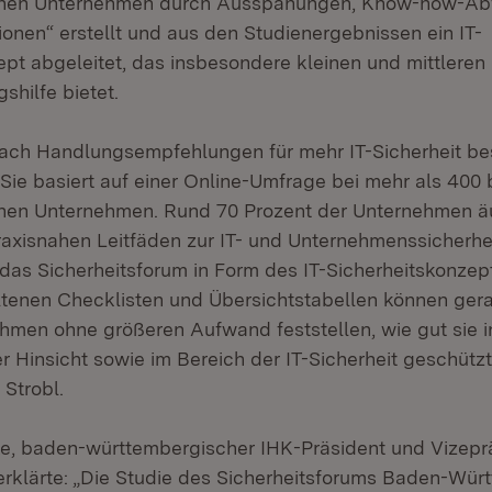
hen Unternehmen durch Ausspähungen, Know-how-Abf
onen“ erstellt und aus den Studienergebnissen ein IT-
ept abgeleitet, das insbesondere kleinen und mittlere
gshilfe bietet.
ach Handlungsempfehlungen für mehr IT-Sicherheit bes
 Sie basiert auf einer Online-Umfrage bei mehr als 400
hen Unternehmen. Rund 70 Prozent der Unternehmen ä
xisnahen Leitfäden zur IT- und Unternehmenssicherhe
s Sicherheitsforum in Form des IT-Sicherheitskonzept
ltenen Checklisten und Übersichtstabellen können ger
ehmen ohne größeren Aufwand feststellen, wie gut sie i
r Hinsicht sowie im Bereich der IT-Sicherheit geschützt
 Strobl.
e, baden-württembergischer IHK-Präsident und Vizepr
rklärte: „Die Studie des Sicherheitsforums Baden-Wü