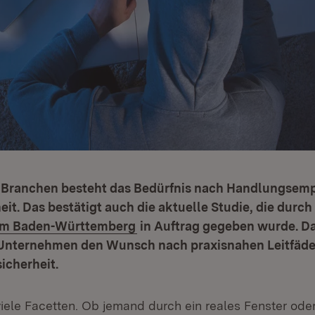
n Branchen besteht das Bedürfnis nach Handlungsem
eit. Das bestätigt auch die aktuelle Studie, die durch
(Öffnet in neuem Fenster)
rum Baden-Württemberg
in Auftrag gegeben wurde. D
 Unternehmen den Wunsch nach praxisnahen Leitfäden
cherheit.
viele Facetten. Ob jemand durch ein reales Fenster ode