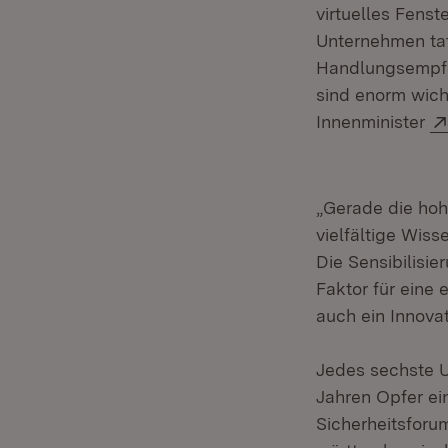
virtuelles Fenst
Unternehmen tat
Handlungsempfeh
sind enorm wicht
Innenminister
„Gerade die ho
vielfältige Wis
Die Sensibilisie
Faktor für eine 
auch ein Innovat
Jedes sechste 
Jahren Opfer ei
Sicherheitsforu