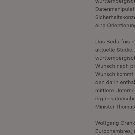
württembergisc
Datenmanipulati
Sicherheitskonz
eine Orientierun
Das Bedürfnis n
aktuelle Studie.
württembergisc
Wunsch nach pra
Wunsch kommt da
den darin entha
mittlere Untern
organisatorische
Minister Thomas
Wolfgang Grenk
Eurochambres, e