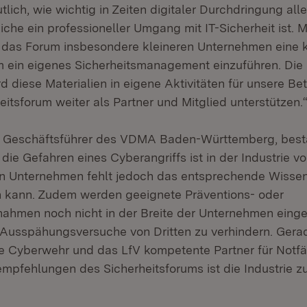
lich, wie wichtig in Zeiten digitaler Durchdringung all
che ein professioneller Umgang mit IT-Sicherheit ist. 
t das Forum insbesondere kleineren Unternehmen eine
um ein eigenes Sicherheitsmanagement einzuführen. Die
d diese Materialien in eigene Aktivitäten für unsere Be
itsforum weiter als Partner und Mitglied unterstützen.
rk, Geschäftsführer des VDMA Baden-Württemberg, bestä
die Gefahren eines Cyberangriffs ist in der Industrie v
n Unternehmen fehlt jedoch das entsprechende Wissen
n kann. Zudem werden geeignete Präventions- oder
ahmen noch nicht in der Breite der Unternehmen einge
Ausspähungsversuche von Dritten zu verhindern. Gera
e Cyberwehr und das LfV kompetente Partner für Notfäl
pfehlungen des Sicherheitsforums ist die Industrie zu