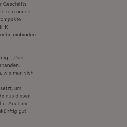
er Geschäfts-
Mit dem neuen
 kompakte
 IHK-
triebe einbinden
“
tigt: „Das
orhanden.
, wie man sich
setzt, um
de aus diesen
le. Auch mit
künftig gut