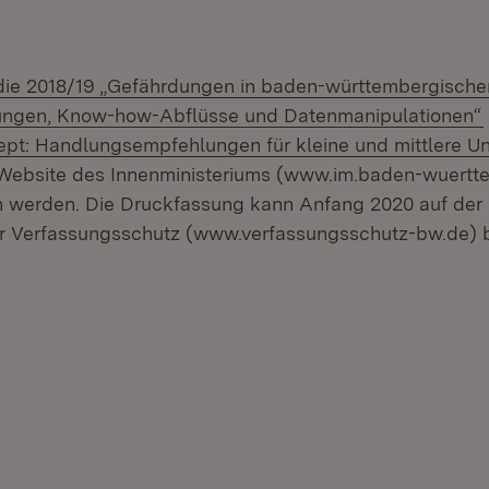
d:
die 2018/19 „Gefährdungen in baden-württembergisch
ngen, Know-how-Abflüsse und Datenmanipulationen“
ept: Handlungsempfehlungen für kleine und mittlere 
 Website des Innenministeriums (www.im.baden-wuertt
n werden. Die Druckfassung kann Anfang 2020 auf de
r Verfassungsschutz (www.verfassungsschutz-bw.de) b