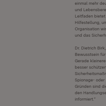
einmal mehr deut
und Lebensberei
Leitfaden biete
Hilfestellung, 
Organisation wir
und das Sicherhe
Dr. Dietrich Bi
Bewusstsein für 
Gerade kleinere
besser schütze
Sicherheitsmaßn
Spionage- oder 
Gründen sind di
den Handlungsem
informiert.“