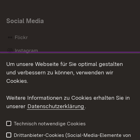
Social Media
Flickr
Instagram
Um unsere Webseite für Sie optimal gestalten
Social Wall
und verbessern zu können, verwenden wir
X / Twitter
Cookies.
Youtube
Weitere Informationen zu Cookies erhalten Sie in
unserer
Datenschutzerklärung
.
Zum 
Kontakt
Datenschutz
Technisch notwendige Cookies
Barrierefreiheit
Benutzungshinweise
Drittanbieter-Cookies (Social-Media-Elemente von
Impressum
Cookies