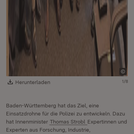
Download:
Herunterladen
(Öffnet in neuem Fenster)
1/8
Baden-Württemberg hat das Ziel, eine
Einsatzdrohne für die Polizei zu entwickeln. Dazu
hat Innenminister
Thomas Strobl
Expertinnen und
Experten aus Forschung, Industrie,