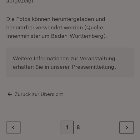
aufgezeigt.
Die Fotos können heruntergeladen und
honorarfrei verwendet werden (Quelle:
Innenministerium Baden-Württemberg).
Weitere Informationen zur Veranstaltung
erhalten Sie in unserer
Pressemitteilung
.
Zurück zur Übersicht
Zur Seite
1
Zur letzten Seite
8
Zurück
Weiter