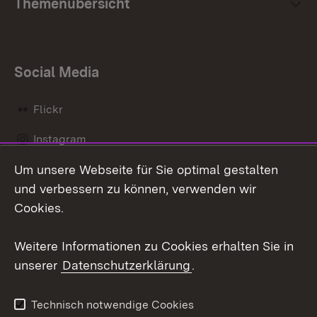
Themenübersicht
Social Media
Flickr
Instagram
Um unsere Webseite für Sie optimal gestalten
Social Wall
und verbessern zu können, verwenden wir
X / Twitter
Cookies.
Youtube
Weitere Informationen zu Cookies erhalten Sie in
unserer
Datenschutzerklärung
.
Zum 
Kontakt
Datenschutz
Technisch notwendige Cookies
Barrierefreiheit
Benutzungshinweise