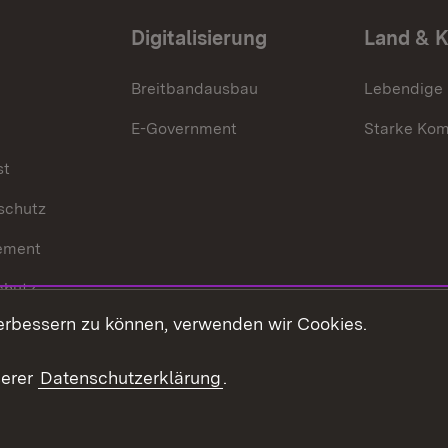
Digitalisierung
Land & 
Breitbandausbau
Lebendige
E-Government
Starke Ko
st
schutz
ement
chutz
erbessern zu können, verwenden wir Cookies.
echt
serer
Datenschutzerklärung
.