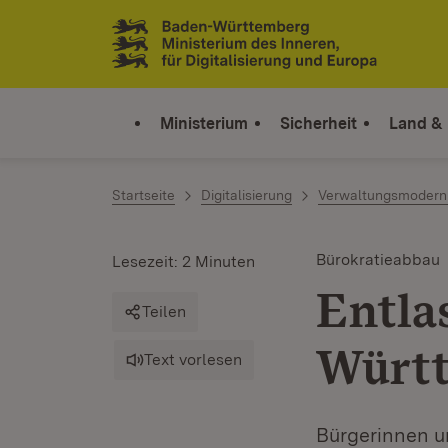
Zum Inhalt springen
Link zur Startseite
Ministerium
Sicherheit
Land &
Startseite
Digitalisierung
Verwaltungsmoderni
Bürokratieabbau
Lesezeit: 2 Minuten
Entla
Teilen
Würt
Text vorlesen
Bürgerinnen u