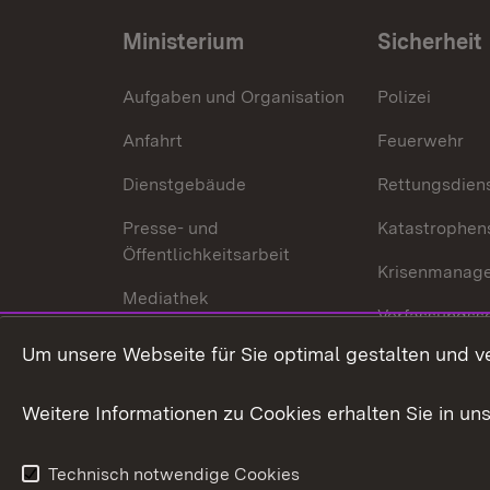
Ministerium
Sicherheit
Aufgaben und Organisation
Polizei
Anfahrt
Feuerwehr
Dienstgebäude
Rettungsdien
Presse- und
Katastrophen
Öffentlichkeitsarbeit
Krisenmanag
Mediathek
Verfassungss
Publikationen
Um unsere Webseite für Sie optimal gestalten und v
Datenschutz
Karriere
Glücksspielr
Weitere Informationen zu Cookies erhalten Sie in un
Waffenrecht
Technisch notwendige Cookies