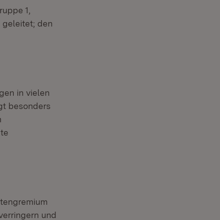
ruppe 1,
 geleitet; den
en in vielen
gt besonders
m
te
rtengremium
verringern und