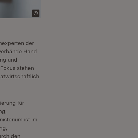
hexperten der
sverbände Hand
ung und
 Fokus stehen
atwirtschaftlich
ierung für
ng,
isterium ist im
ng,
urch den