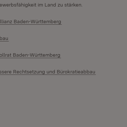
ewerbsfähigkeit im Land zu stärken.
(Öffnet in neuem Fenster)
allianz Baden-Württemberg
(Öffnet in neuem Fenster)
bbau
(Öffnet in neuem Fenster)
ollrat Baden-Württemberg
(Öffnet in ne
ssere Rechtsetzung und Bürokratieabbau