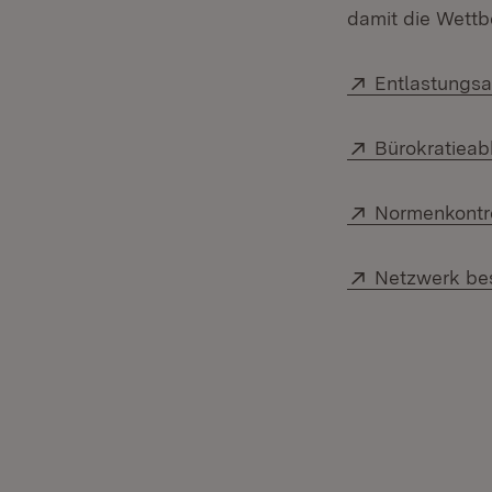
damit die Wettb
Extern:
Entlastungs
Extern:
Bürokratiea
Extern:
Normenkontr
Extern:
Netzwerk be