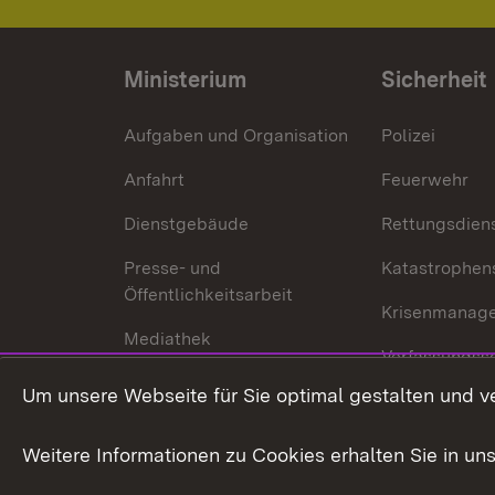
Ministerium
Sicherheit
Aufgaben und Organisation
Polizei
Anfahrt
Feuerwehr
Dienstgebäude
Rettungsdien
Presse- und
Katastrophen
Öffentlichkeitsarbeit
Krisenmanag
Mediathek
Verfassungss
Publikationen
Um unsere Webseite für Sie optimal gestalten und v
Datenschutz
Karriere
Glücksspielr
Weitere Informationen zu Cookies erhalten Sie in un
Waffenrecht