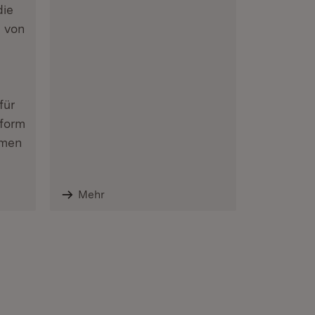
die
n von
für
tform
hmen
Mehr