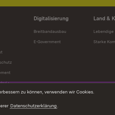
Digitalisierung
Land & 
Breitbandausbau
Lebendige
E-Government
Starke Ko
st
schutz
ement
chutz
erbessern zu können, verwenden wir Cookies.
echt
serer
Datenschutzerklärung
.