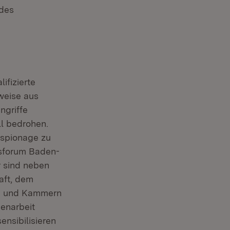
des
ifizierte
nweise aus
ngriffe
l bedrohen.
sspionage zu
sforum Baden-
r sind neben
aft, dem
en und Kammern
enarbeit
ensibilisieren