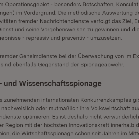
m Operationsgebiet - besonders Botschaften, Konsulat
ngen) im Vordergrund. Die methodische Auswertung de
vitäten fremder Nachrichtendienste verfolgt das Ziel, E
Dienst und seine Vorgehensweisen zu gewinnen und di
ebnisse - repressiv und präventiv - umzusetzen.
 fremder Geheimdienste bei der Überwachung von im Ex
 sind ebenfalls Gegenstand der Spionageabwehr.
s- und Wissenschaftsspionage
s zunehmenden internationalen Konkurrenzkampfes gib
e nachweislich oder mutmaßlich ihre Volkswirtschaft au
ndienste optimieren. Es ist deshalb nicht verwunderlic
r Region mit der höchsten Innovationskraft innerhalb 
ion, die Wirtschaftsspionage schon seit Jahren im Mitt