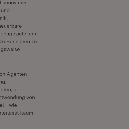
 innovative
- und
nik,
neuerbare
ionageziele, um
zu Bereichen zu
ngsweise
von Agenten
ng.
nten, über
Entwendung von
l - wie
nterlässt kaum