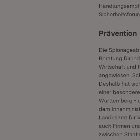
Handlungsempfe
Sicherheitsforu
Prävention
Die Spionageabw
Beratung für in
Wirtschaft und 
angewiesen. Sc
Deshalb hat sic
einer besonder
Württemberg - d
dem Innenminist
Landesamt für 
auch Firmen und
zwischen Staat 