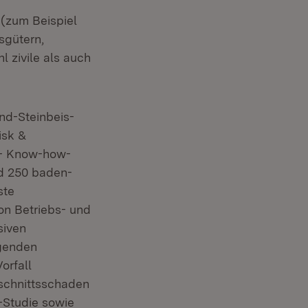
(zum Beispiel
sgütern,
 zivile als auch
nd-Steinbeis-
isk &
 - Know-how-
nd 250 baden-
ste
on Betriebs- und
siven
lgenden
orfall
schnittsschaden
o-Studie sowie