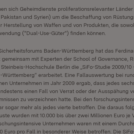
 sich Geheimdienste proliferationsrelevanter Länder 
, Pakistan und Syrien) um die Beschaffung von Rüstung
r Herstellung von Waffen und von Produkten, die sowohl
rwendung ("Dual-Use-Güter") finden können.
Sicherheitsforums Baden-Württemberg hat das Ferdina
art gemeinsam mit Experten der School of Governance, R
Steinbeis-Hochschule Berlin die „SiFo-Studie 2009/10
-Württemberg“ erarbeitet. Eine Fallauswertung bei ru
hen Unternehmen im Jahr 2009 ergab, dass jedes sech
destens einen Fall von Verrat oder der Ausspähung v
nissen zu verzeichnen hatte. Bei den forschungsinten
 sogar mehr als jedes vierte betroffen. Die daraus fo
luste wurden mit 10.000 bis über zwei Millionen Euro je V
schungsintensive Unternehmen waren mit einem Durch
0 Euro pro Fall in besonderer Weise betroffen. Die SiF