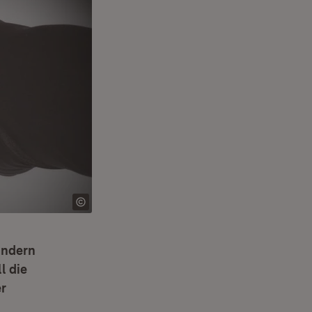
ändern
l die
er