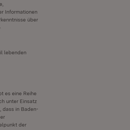
e,
r Informationen
rkenntnisse über
e
il lebenden
t es eine Reihe
ch unter Einsatz
h, dass in Baden-
der
elpunkt der