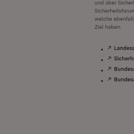
und über Siche
Sicherheitsforu
welche ebenfal
Ziel haben.
Extern:
Landesa
Extern:
Sicherh
Extern:
Bundesa
Extern:
Bundesa