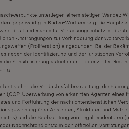
sschwerpunkte unterliegen einem stetigen Wandel: Wi
lden gegenwärtig in Baden-Württemberg die Hauptziel
ehr des Landesamts für Verfassungsschutz ist darübe
lichen Anstrengungen zur Verhinderung der Weiterverb
ngswaffen (Proliferation) eingebunden. Bei der Bekä
 es neben der Identifizierung und der juristischen Verf
die Sensibilisierung aktueller und potenzieller Geschä
berg.
rbeit stehen die Verdachtsfallbearbeitung, die Führun
en (GOP: Überwerbung von erkannten Agenten eines 
stes und Fortführung der nachrichtendienstlichen Ver
ationsgewinnung über Absichten, Strukturen und Metho
enstes) und die Beobachtung von Legalresidenturen (
mder Nachrichtendienste in den offiziellen Vertretunge