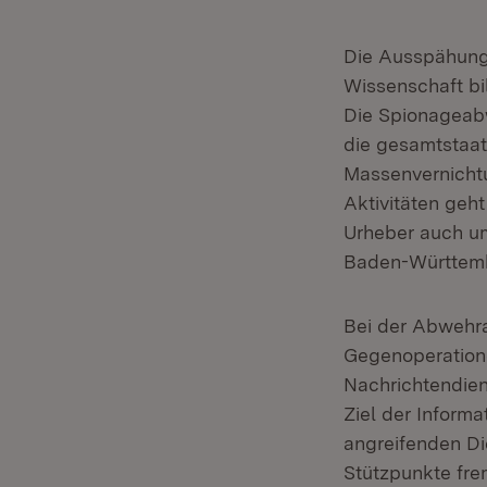
Die Ausspähung
Wissenschaft bi
Die Spionageabw
die gesamtstaat
Massenvernichtu
Aktivitäten geht
Urheber auch um 
Baden-Württem
Bei der Abwehra
Gegenoperation
Nachrichtendien
Ziel der Inform
angreifenden Di
Stützpunkte fre