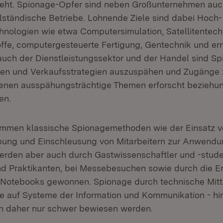
eht. Spionage-Opfer sind neben Großunternehmen auch
elständische Betriebe. Lohnende Ziele sind dabei Hoch
hnologien wie etwa Computersimulation, Satellitentech
fe, computergesteuerte Fertigung, Gentechnik und er
auch der Dienstleistungssektor und der Handel sind Sp
en und Verkaufsstrategien auszuspähen und Zugänge 
enen ausspähungsträchtige Themen erforscht beziehu
en.
ommen klassische Spionagemethoden wie der Einsatz 
bung und Einschleusung von Mitarbeitern zur Anwendu
erden aber auch durch Gastwissenschaftler und -stude
d Praktikanten, bei Messebesuchen sowie durch die 
Notebooks gewonnen. Spionage durch technische Mitte
e auf Systeme der Information und Kommunikation - hi
n daher nur schwer bewiesen werden.