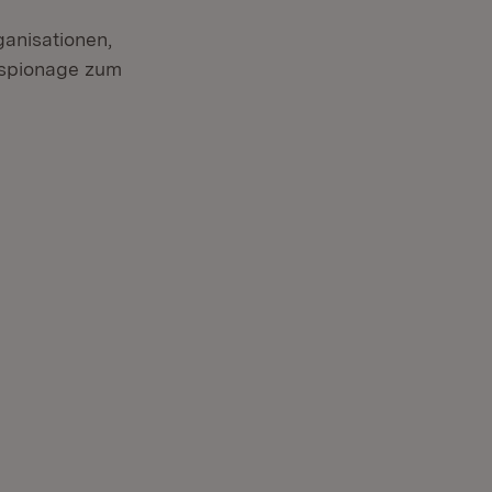
ganisationen,
sspionage zum
ter)
in neuem Fenster)