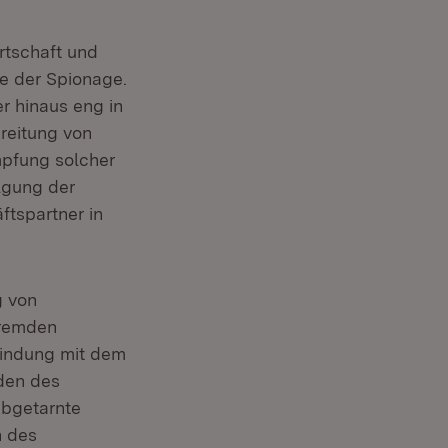
rtschaft und
e der Spionage.
r hinaus eng in
reitung von
mpfung solcher
olgung der
ftspartner in
g von
fremden
bindung mit dem
den des
abgetarnte
n des