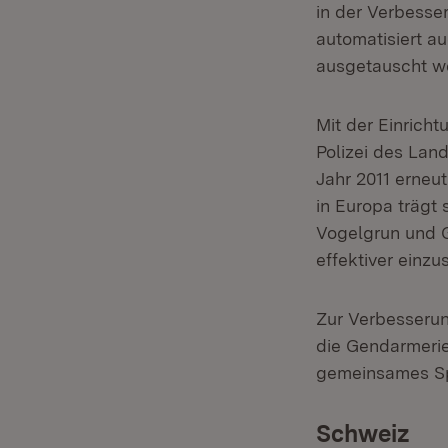
in der Verbesse
automatisiert a
ausgetauscht w
Mit der Einrich
Polizei des Lan
Jahr 2011 erneu
in Europa trägt
Vogelgrun und 
effektiver einz
Zur Verbesseru
die Gendarmerie 
gemeinsames S
Schweiz