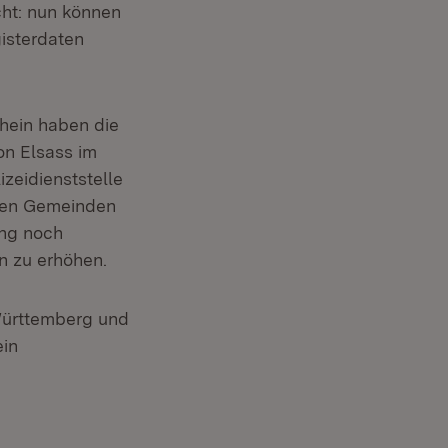
ht: nun können
isterdaten
hein haben die
on Elsass im
zeidienststelle
chen Gemeinden
ung noch
n zu erhöhen.
Württemberg und
ein