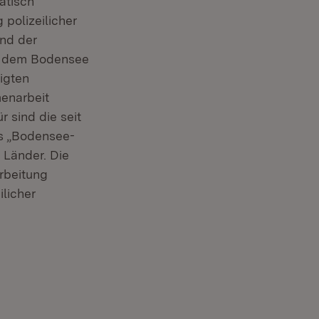
atisch
polizeilicher
nd der
uf dem Bodensee
igten
enarbeit
r sind die seit
ls „Bodensee-
 Länder. Die
rbeitung
licher