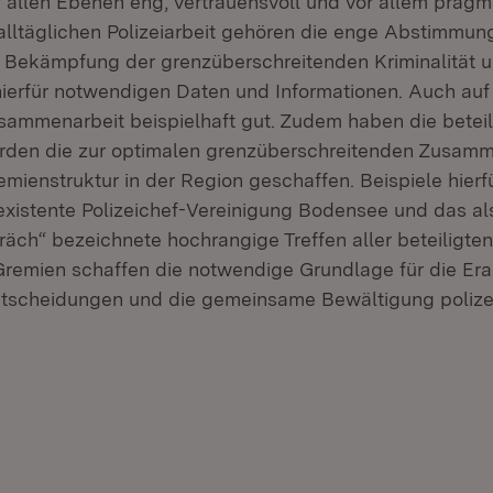
uf allen Ebenen eng, vertrauensvoll und vor allem pragm
lltäglichen Polizeiarbeit gehören die enge Abstimmung 
Bekämpfung der grenzüberschreitenden Kriminalität u
hierfür notwendigen Daten und Informationen. Auch a
Zusammenarbeit beispielhaft gut. Zudem haben die beteil
rden die zur optimalen grenzüberschreitenden Zusamm
emienstruktur in der Region geschaffen. Beispiele hierfü
existente Polizeichef-Vereinigung Bodensee und das a
räch“ bezeichnete hochrangige Treffen aller beteiligten
remien schaffen die notwendige Grundlage für die Era
ntscheidungen und die gemeinsame Bewältigung polizei