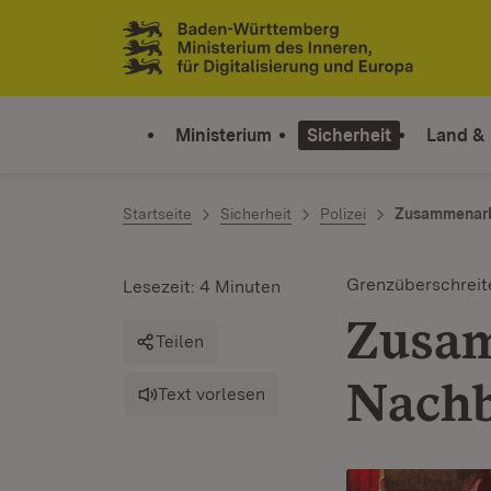
Zum Inhalt springen
Link zur Startseite
Ministerium
Sicherheit
Land &
Startseite
Sicherheit
Polizei
Zusammenarb
Grenzüberschrei
Lesezeit: 4 Minuten
Zusam
Teilen
Nachb
Text vorlesen