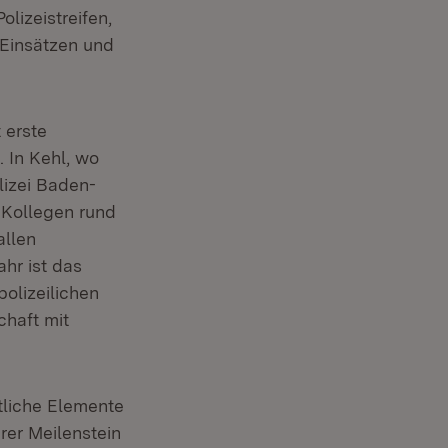
lizeistreifen,
 Einsätzen und
 erste
 In Kehl, wo
lizei Baden-
 Kollegen rund
allen
ahr ist das
olizeilichen
chaft mit
tliche Elemente
rer Meilenstein