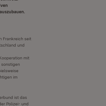
iven
 auszubauen.
 Frankreich seit
tschland und
Kooperation mit
 sonstigen
pielsweise
htigen im
erbund ist das
r Polizei- und