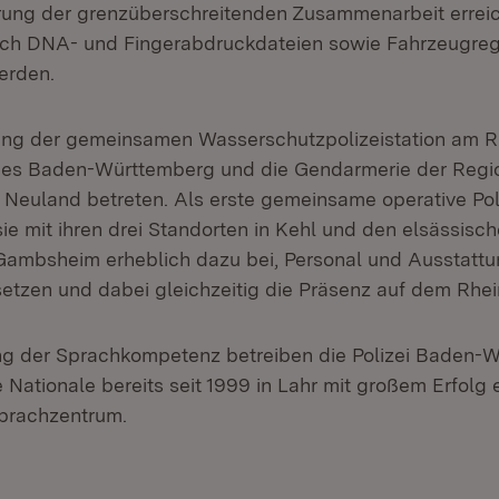
rung der grenzüberschreitenden Zusammenarbeit erreic
uch DNA- und Fingerabdruckdateien sowie Fahrzeugreg
erden.
tung der gemeinsamen Wasserschutzpolizeistation am R
des Baden-Württemberg und die Gendarmerie der Regi
t Neuland betreten. Als erste gemeinsame operative Poli
 sie mit ihren drei Standorten in Kehl und den elsässis
Gambsheim erheblich dazu bei, Personal und Ausstatt
usetzen und dabei gleichzeitig die Präsenz auf dem Rhei
ng der Sprachkompetenz betreiben die Polizei Baden-
Nationale bereits seit 1999 in Lahr mit großem Erfolg 
prachzentrum.