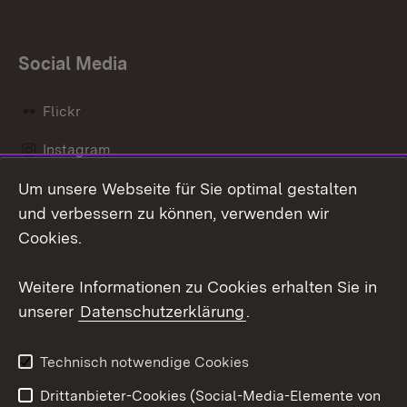
Social Media
Flickr
Instagram
Um unsere Webseite für Sie optimal gestalten
Social Wall
und verbessern zu können, verwenden wir
X / Twitter
Cookies.
Youtube
Weitere Informationen zu Cookies erhalten Sie in
unserer
Datenschutzerklärung
.
Zum 
Kontakt
Datenschutz
Technisch notwendige Cookies
Barrierefreiheit
Benutzungshinweise
Drittanbieter-Cookies (Social-Media-Elemente von
Impressum
Cookies