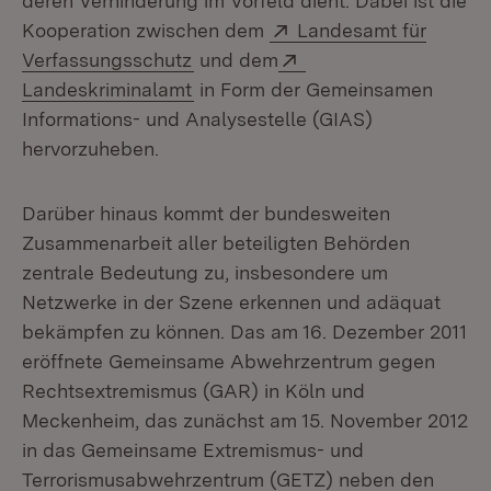
deren Verhinderung im Vorfeld dient. Dabei ist die
Extern:
Kooperation zwischen dem
Landesamt für
(Öffnet in neuem Fenster)
Extern:
Verfassungsschutz
und dem
(Öffnet in neuem Fenster)
Landeskriminalamt
in Form der Gemeinsamen
Informations- und Analysestelle (GIAS)
hervorzuheben.
Darüber hinaus kommt der bundesweiten
Zusammenarbeit aller beteiligten Behörden
zentrale Bedeutung zu, insbesondere um
Netzwerke in der Szene erkennen und adäquat
bekämpfen zu können. Das am 16. Dezember 2011
eröffnete Gemeinsame Abwehrzentrum gegen
Rechtsextremismus (GAR) in Köln und
Meckenheim, das zunächst am 15. November 2012
in das Gemeinsame Extremismus- und
Terrorismusabwehrzentrum (GETZ) neben den