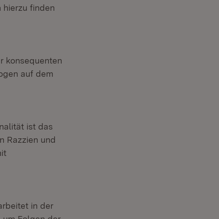
hierzu finden
ur konsequenten
rogen auf dem
alität ist das
n Razzien und
it
beitet in der
, um Folgen der