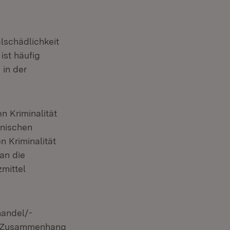
alschädlichkeit
ist häufig
 in der
n Kriminalität
enischen
n Kriminalität
an die
mittel
handel/-
im Zusammenhang