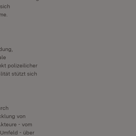
sich
me.
ndung,
ale
kt polizeilicher
tät stützt sich
urch
cklung von
Akteure - vom
 Umfeld - über