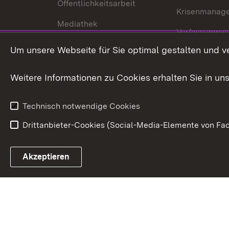
Öffentlichkeitsarbeit
Krisenmanag
Mediathek
Verfassungss
Publikationen
Um unsere Webseite für Sie optimal gestalten und v
Datenschutz
Karriere
Glücksspielr
Weitere Informationen zu Cookies erhalten Sie in un
Waffenrecht
Technisch notwendige Cookies
Drittanbieter-Cookies (Social-Media-Elemente von Fac
Link zum Landesportal
Akzeptieren