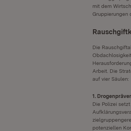
mit dem Wirtsc
Gruppierungen d
Rauschgiftk
Die Rauschgifta
Obdachlosigkeit 
Herausforderung 
Arbeit. Die Str
auf vier Säulen:
1. Drogenpräven
Die Polizei setz
Aufklärungsvera
zielgruppengere
potenziellen Ko