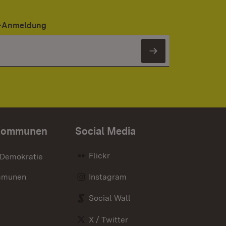
er-Anmeldung
Newsletter 
Kommunen
Social Media
Flickr
 Demokratie
mmunen
Instagram
Social Wall
X / Twitter