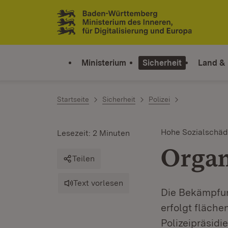
Zum Inhalt springen
Link zur Startseite
Ministerium
Sicherheit
Land &
Startseite
Sicherheit
Polizei
Hohe Sozialschäd
Lesezeit: 2 Minuten
Organ
Teilen
Text vorlesen
Die Bekämpfung
erfolgt fläche
Polizeipräsid