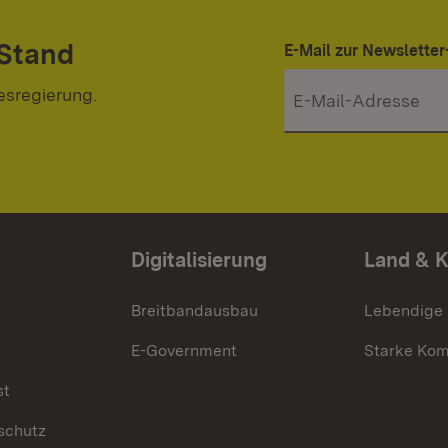
 Stand
E-Mail zur Newslett
esregierung.
Digitalisierung
Land & 
Breitbandausbau
Lebendige
E-Government
Starke Ko
st
schutz