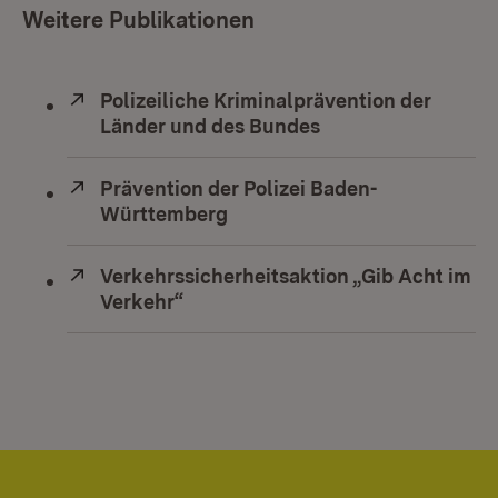
Weitere Publikationen
Extern:
Polizeiliche Kriminalprävention der
Länder und des Bundes
(Öffnet in neuem F
Extern:
Prävention der Polizei Baden-
Württemberg
(Öffnet in neuem Fenster)
Extern:
Verkehrssicherheitsaktion „Gib Acht im
Verkehr“
(Öffnet in neuem Fenster)