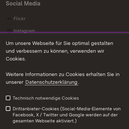
Social Media
Flickr
Instagram
Um unsere Webseite für Sie optimal gestalten
Social Wall
und verbessern zu können, verwenden wir
X / Twitter
Cookies.
Youtube
Weitere Informationen zu Cookies erhalten Sie in
unserer
Datenschutzerklärung
.
Zum 
Kontakt
Datenschutz
Technisch notwendige Cookies
Barrierefreiheit
Benutzungshinweise
Drittanbieter-Cookies (Social-Media-Elemente von
Impressum
Cookies
Facebook, X / Twitter und Google werden auf der
gesamten Webseite aktiviert.)