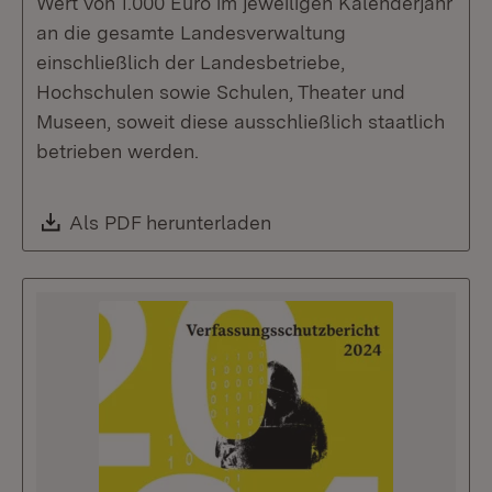
Wert von 1.000 Euro im jeweiligen Kalenderjahr
an die gesamte Landesverwaltung
einschließlich der Landesbetriebe,
Hochschulen sowie Schulen, Theater und
Museen, soweit diese ausschließlich staatlich
betrieben werden.
Download:
Als PDF herunterladen
(Öffnet in neuem Fenste