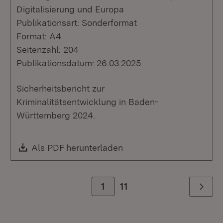
Digitalisierung und Europa
Publikationsart: Sonderformat
Format: A4
Seitenzahl: 204
Publikationsdatum: 26.03.2025
Sicherheitsbericht zur
Kriminalitätsentwicklung in Baden-
Württemberg 2024.
Download:
Als PDF herunterladen
(Öffnet in neuem Fenste
Zur Seite
1
11
Weiter