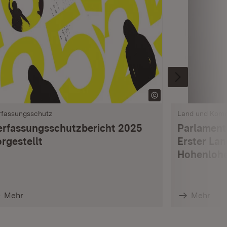
rfassungsschutz
Land und Kom
erfassungsschutzbericht 2025
Parlament
rgestellt
Erster La
Hohenlohe
Mehr
Mehr