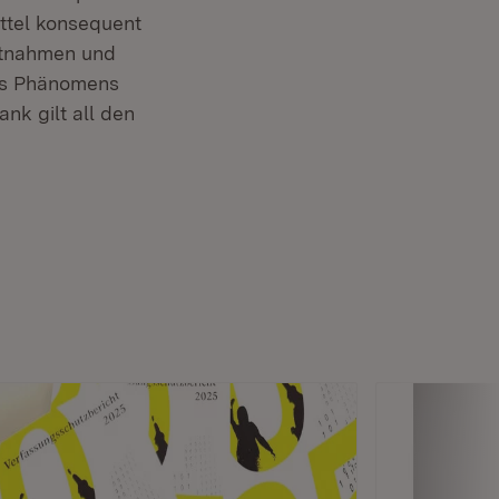
ttel konsequent
stnahmen und
des Phänomens
nk gilt all den