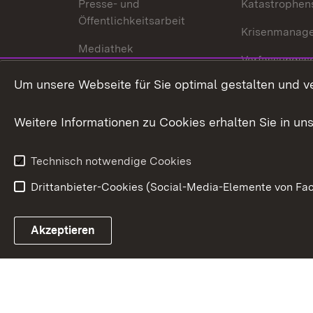
Presse- und
Katastrophen
Öffentlichkeitsarbeit
Krisenmanag
Mediathek
Verfassungss
Publikationen
Um unsere Webseite für Sie optimal gestalten und v
Datenschutz
Karriere
Glücksspielr
Weitere Informationen zu Cookies erhalten Sie in un
Waffenrecht
Technisch notwendige Cookies
Drittanbieter-Cookies (Social-Media-Elemente von Fac
Link zum Landesportal
Akzeptieren