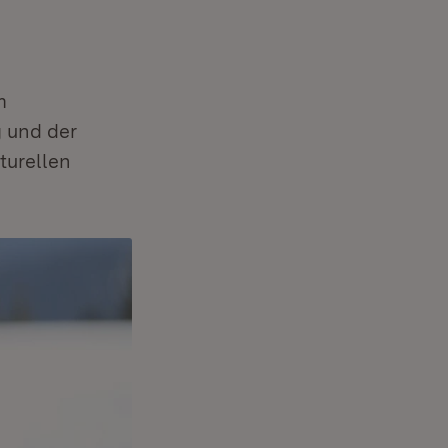
m
 und der
turellen