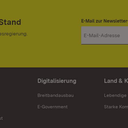
 Stand
E-Mail zur Newslett
esregierung.
Digitalisierung
Land & 
Breitbandausbau
Lebendige
E-Government
Starke Ko
st