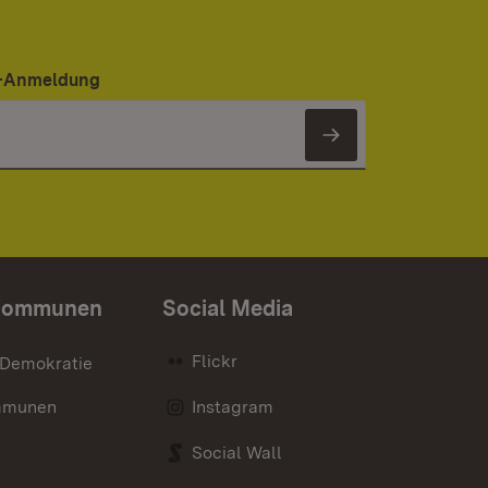
er-Anmeldung
Newsletter 
Kommunen
Social Media
Flickr
 Demokratie
mmunen
Instagram
Social Wall