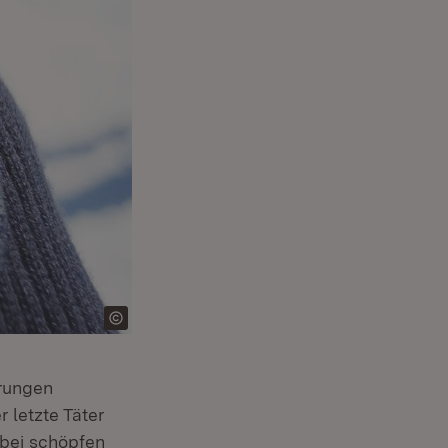
erungen
r letzte Täter
abei schöpfen