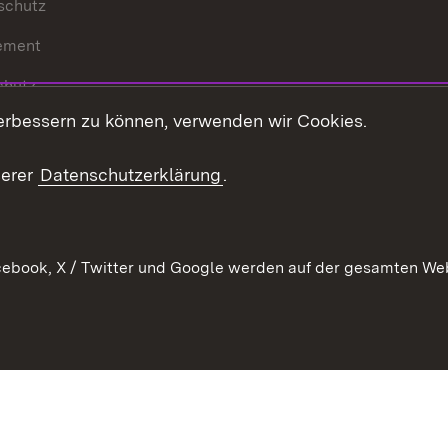
schutz
ement
chutz
erbessern zu können, verwenden wir Cookies.
echt
serer
Datenschutzerklärung
.
ebook, X / Twitter und Google werden auf der gesamten Webs
Kontakt
Datenschutz
Barrierefreiheit