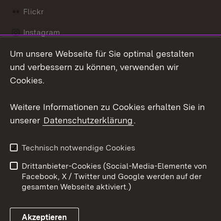
Flickr
Instagram
Um unsere Webseite für Sie optimal gestalten
Social Wall
und verbessern zu können, verwenden wir
X / Twitter
Cookies.
Youtube
Weitere Informationen zu Cookies erhalten Sie in
unserer
Datenschutzerklärung
.
Zum 
Kontakt
Datenschutz
Technisch notwendige Cookies
Barrierefreiheit
Benutzungshinweise
Drittanbieter-Cookies (Social-Media-Elemente von
Impressum
Cookies
Facebook, X / Twitter und Google werden auf der
gesamten Webseite aktiviert.)
Akzeptieren