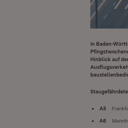
In Baden-Württ
Pfingstwochenen
Hinblick auf d
Ausflugsverkeh
baustellenbedi
Staugefährdete
A5
Frankfur
A6
Mannheim