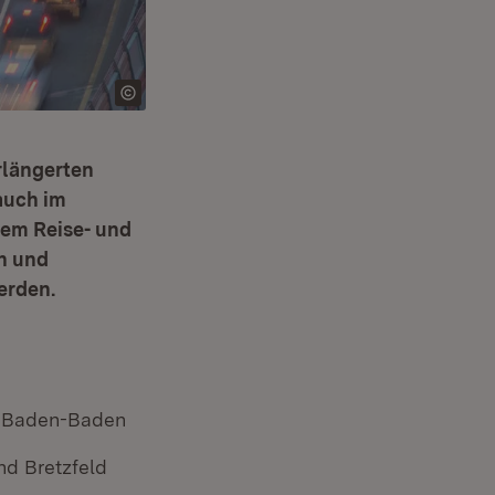
rlängerten
auch im
kem Reise- und
n und
erden.
d Baden-Baden
d Bretzfeld