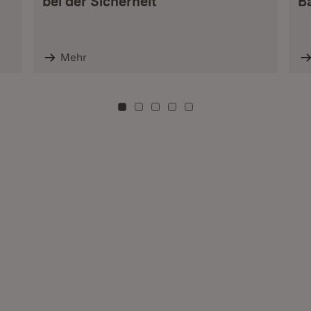
bei der Sicherheit
B
Mehr
Zu Kachel: 0
Zu Kachel: 3
Zu Kachel: 6
Zu Kachel: 9
Zu Kachel: 12