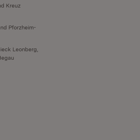
nd Kreuz
und Pforzheim-
eieck Leonberg,
 Hegau