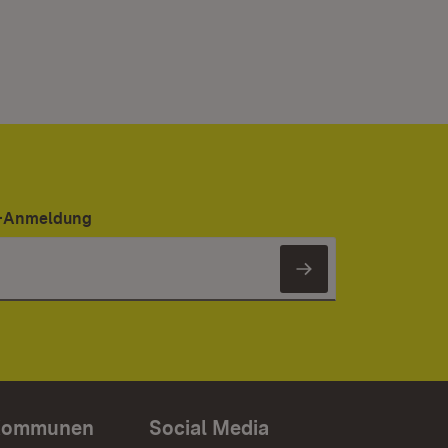
er-Anmeldung
Newsletter 
Kommunen
Social Media