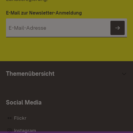
E-Mail zur Newsletter-Anmeldung
News
Themenübersicht
Social Media
Flickr
Instagram