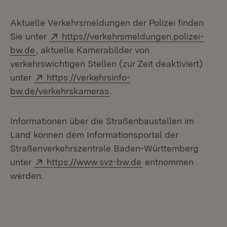
Aktuelle Verkehrsmeldungen der Polizei finden
Extern:
Sie unter
https//verkehrsmeldungen.polizei-
(Öffnet in neuem Fenster)
bw.de
, aktuelle Kamerabilder von
verkehrswichtigen Stellen (zur Zeit deaktiviert)
Extern:
unter
https://verkehrsinfo-
(Öffnet in neuem Fenster)
bw.de/verkehrskameras
.
Informationen über die Straßenbaustellen im
Land können dem Informationsportal der
Straßenverkehrszentrale Baden-Württemberg
Extern:
(Öffnet in neuem Fen
unter
https://www.svz-bw.de
entnommen
werden.