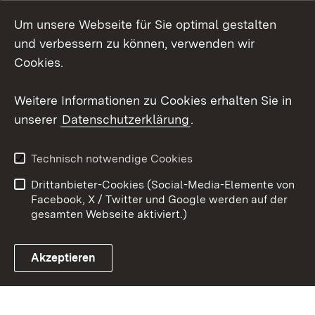
Um unsere Webseite für Sie optimal gestalten
Social Wall
und verbessern zu können, verwenden wir
X / Twitter
Cookies.
Youtube
Weitere Informationen zu Cookies erhalten Sie in
unserer
Datenschutzerklärung
.
Zum 
Kontakt
Datenschutz
Technisch notwendige Cookies
Barrierefreiheit
Benutzungshinweise
Drittanbieter-Cookies (Social-Media-Elemente von
Impressum
Cookies
Facebook, X / Twitter und Google werden auf der
gesamten Webseite aktiviert.)
Akzeptieren
Link zum Landesportal