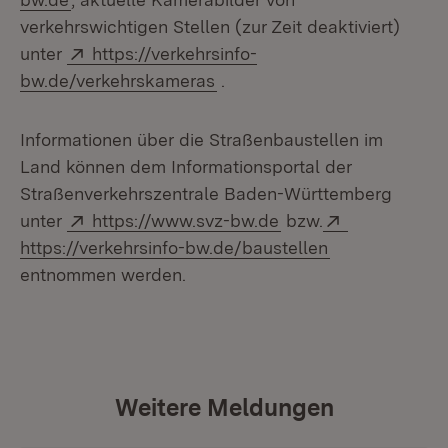
verkehrswichtigen Stellen (zur Zeit deaktiviert)
Extern:
unter
https://verkehrsinfo-
(Öffnet in neuem Fenster)
bw.de/verkehrskameras
.
Informationen über die Straßenbaustellen im
Land können dem Informationsportal der
Straßenverkehrszentrale Baden-Württemberg
Extern:
(Öffnet in neuem Fen
Extern:
unter
https://www.svz-bw.de
bzw.
(Öffnet in neu
https://verkehrsinfo-bw.de/baustellen
entnommen werden.
Weitere Meldungen