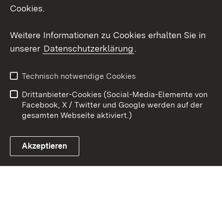
X / Twitter
Cookies.
Youtube
Weitere Informationen zu Cookies erhalten Sie in
unserer
Datenschutzerklärung
.
Zum 
Kontakt
Datenschutz
Technisch notwendige Cookies
Barrierefreiheit
Benutzungshinweise
Drittanbieter-Cookies (Social-Media-Elemente von
Impressum
Cookies
Facebook, X / Twitter und Google werden auf der
gesamten Webseite aktiviert.)
Akzeptieren
Link zum Landesportal