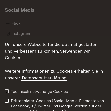
Social Media
Flickr
Instagram
Um unsere Webseite für Sie optimal gestalten
Social Wall
und verbessern zu können, verwenden wir
X / Twitter
Cookies.
Youtube
Weitere Informationen zu Cookies erhalten Sie in
unserer
Datenschutzerklärung
.
Zum 
Kontakt
Datenschutz
Technisch notwendige Cookies
Barrierefreiheit
Benutzungshinweise
Drittanbieter-Cookies (Social-Media-Elemente von
Impressum
Cookies
Facebook, X / Twitter und Google werden auf der