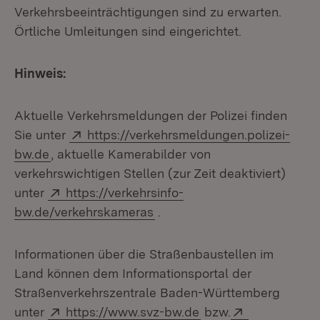
Verkehrsbeeinträchtigungen sind zu erwarten.
Örtliche Umleitungen sind eingerichtet.
Hinweis:
Aktuelle Verkehrsmeldungen der Polizei finden
Extern:
Sie unter
https://verkehrsmeldungen.polizei-
(Öffnet in neuem Fenster)
bw.de
, aktuelle Kamerabilder von
verkehrswichtigen Stellen (zur Zeit deaktiviert)
Extern:
unter
https://verkehrsinfo-
(Öffnet in neuem Fenster)
bw.de/verkehrskameras
.
Informationen über die Straßenbaustellen im
Land können dem Informationsportal der
Straßenverkehrszentrale Baden-Württemberg
Extern:
(Öffnet in neuem Fen
Extern:
unter
https://www.svz-bw.de
bzw.