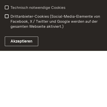
Kontakt
Datenschutz
Technisch notwendige Cookies
Barrierefreiheit
Benutzungshinweise
Drittanbieter-Cookies (Social-Media-Elemente von
Impressum
Cookies
Facebook, X / Twitter und Google werden auf der
gesamten Webseite aktiviert.)
Akzeptieren
Link zum Landesportal