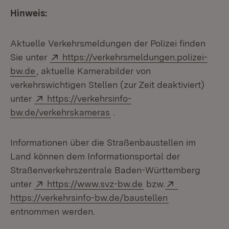
Hinweis:
Aktuelle Verkehrsmeldungen der Polizei finden
Extern:
Sie unter
https://verkehrsmeldungen.polizei-
(Öffnet in neuem Fenster)
bw.de
, aktuelle Kamerabilder von
verkehrswichtigen Stellen (zur Zeit deaktiviert)
Extern:
unter
https://verkehrsinfo-
(Öffnet in neuem Fenster)
bw.de/verkehrskameras
.
Informationen über die Straßenbaustellen im
Land können dem Informationsportal der
Straßenverkehrszentrale Baden-Württemberg
Extern:
(Öffnet in neuem Fen
Extern:
unter
https://www.svz-bw.de
bzw.
(Öffnet in neu
https://verkehrsinfo-bw.de/baustellen
entnommen werden.