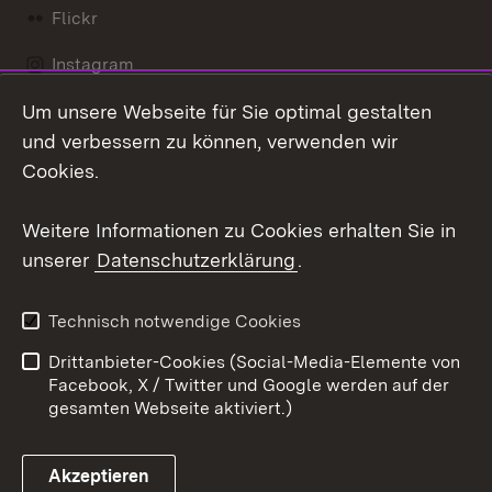
Flickr
Instagram
Um unsere Webseite für Sie optimal gestalten
Social Wall
und verbessern zu können, verwenden wir
X / Twitter
Cookies.
Youtube
Weitere Informationen zu Cookies erhalten Sie in
unserer
Datenschutzerklärung
.
Zum 
Kontakt
Datenschutz
Technisch notwendige Cookies
Barrierefreiheit
Benutzungshinweise
Drittanbieter-Cookies (Social-Media-Elemente von
Impressum
Cookies
Facebook, X / Twitter und Google werden auf der
gesamten Webseite aktiviert.)
Akzeptieren
Link zum Landesportal