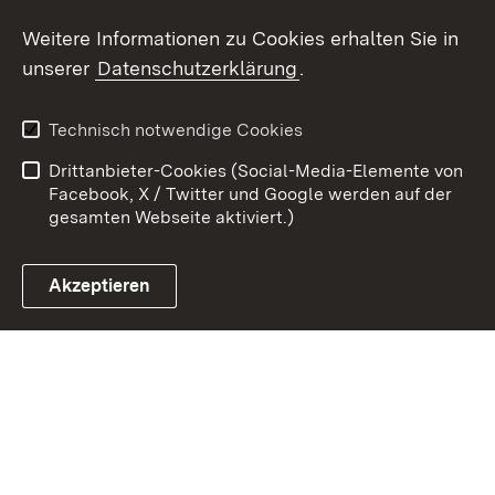
Youtube
Weitere Informationen zu Cookies erhalten Sie in
unserer
Datenschutzerklärung
.
Zum 
Kontakt
Datenschutz
Technisch notwendige Cookies
Barrierefreiheit
Benutzungshinweise
Drittanbieter-Cookies (Social-Media-Elemente von
Impressum
Cookies
Facebook, X / Twitter und Google werden auf der
gesamten Webseite aktiviert.)
Akzeptieren
Link zum Landesportal